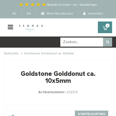
Bewertet mit einem
-
von
-
beoordelingen
NL
EN
Mein Moodboard
anmelden
0
/
Startseite
Goldstone Golddonut ca. 10x5mm
Wellicht zijn deze
×
producten ook interessant
Goldstone Golddonut ca.
voor je?
10x5mm
Artikelnummer:
zi123-5
STAFFELKORTING
STAFFELKORTING