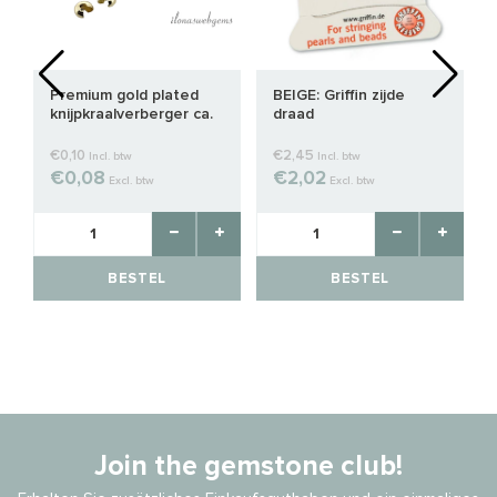
Premium gold plated
BEIGE: Griffin zijde
knijpkraalverberger ca.
draad
3mm
€0,10
€2,45
Incl. btw
Incl. btw
€0,08
€2,02
Excl. btw
Excl. btw
BESTEL
BESTEL
Join the gemstone club!