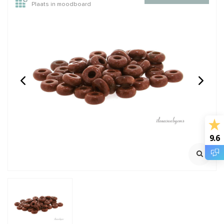
Plaats in moodboard
14/20 Gold filled
GARNET: Griffin zijde
knijpkraaltjes buis ca.
draad
2x2mm
Rijggat ca. 1.2mm
2 meter met naald
Klik voor staffelkorting
€0,95
€2,45
Incl. btw
Incl. btw
€0,79
€2,02
Excl. btw
Excl. btw
9.6
BESTEL
BESTEL