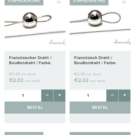
STAFFELKORTING
STAFFELKORTING
Französischer Draht /
Französisch Draht /
Bouillondraht / Farbe:
Bouillondraht / Farbe:
silber ca. 1mm
Weiß Silber ca. 0,8 mm
€2,45
€2,45
Inkl. MwSt.
Inkl. MwSt.
€2,02
€2,02
exkl. MwSt.
exkl. MwSt.
BESTEL
BESTEL