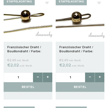
STAFFELKORTING
STAFFELKORTING
Französischer Draht /
Französischer Draht /
Bouillondraht / Farbe:
Bouillondraht / Farbe:
warmes Gold um 1mm
Antik Gold ca. 0.8mm
€2,45
€2,45
Inkl. MwSt.
Inkl. MwSt.
€2,02
€2,02
exkl. MwSt.
exkl. MwSt.
BESTEL
BESTEL