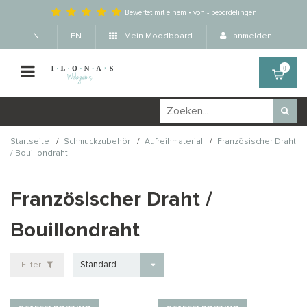
Bewertet mit einem
-
von
-
beoordelingen
NL
EN
Mein Moodboard
anmelden
0
/
/
/
Startseite
Schmuckzubehör
Aufreihmaterial
Französischer Draht
/ Bouillondraht
Französischer Draht /
Bouillondraht
Standard
Filter