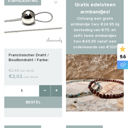
STAFFELKORTING
Gratis edelsteen
armbandjes!
Ontvang een gratis
armbandje t.w.v. €24,95 bij
besteding van €75, en
zelfs twee armbandjes
t.w.v €49,95 vanaf een
orderwaarde van €100!
Französischer Draht /
9.6
Bouillondraht / Farbe:
Weißsilber, ca. 1 mm
€2,45
Inkl. MwSt.
€2,02
exkl. MwSt.
BESTEL