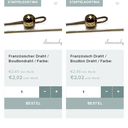
STAFFELKORTING
STAFFELKORTING
Französischer Draht /
Französisch Draht /
Bouillondraht / Farbe:
Bouillon Draht / Farbe:
antikes Gold um 1mm
Antik Gold ca. 1,2 mm
€2,45
€2,45
Inkl. MwSt.
Inkl. MwSt.
€2,02
€2,02
exkl. MwSt.
exkl. MwSt.
BESTEL
BESTEL