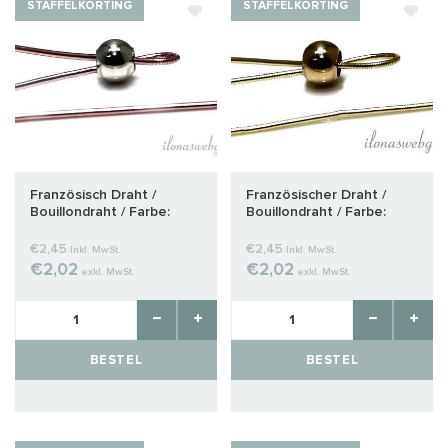
STAFFELKORTING
STAFFELKORTING
Französisch Draht /
Französischer Draht /
Bouillondraht / Farbe:
Bouillondraht / Farbe:
Rotgold ca. 1,2 mm
warmes Gold ca. 0,8mm
€2,45
€2,45
Inkl. MwSt.
Inkl. MwSt.
€2,02
€2,02
exkl. MwSt.
exkl. MwSt.
BESTEL
BESTEL