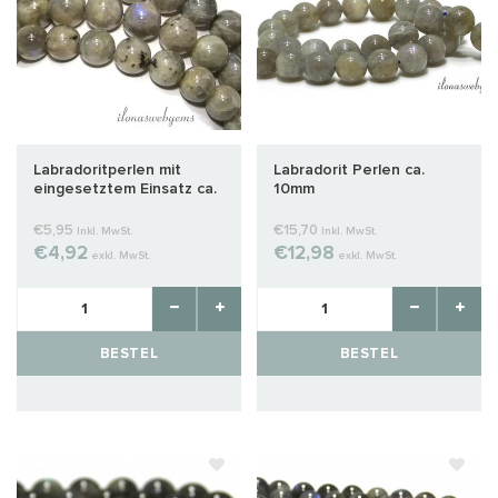
Labradoritperlen mit
Labradorit Perlen ca.
eingesetztem Einsatz ca.
10mm
8mm
€5,95
€15,70
Inkl. MwSt.
Inkl. MwSt.
€4,92
€12,98
exkl. MwSt.
exkl. MwSt.
BESTEL
BESTEL