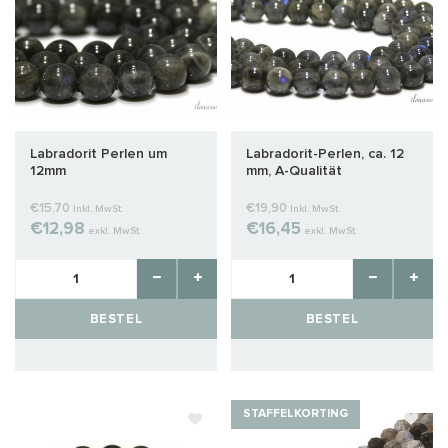
Labradorit Perlen um
Labradorit-Perlen, ca. 12
12mm
mm, A-Qualität
€15,70
€19,90
Inkl. MwSt.
Inkl. MwSt.
€12,98
€16,45
exkl. MwSt.
exkl. MwSt.
BESTEL
BESTEL
STAFFELKORTING