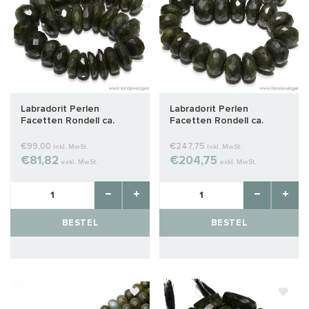
Labradorit Perlen
Labradorit Perlen
Facetten Rondell ca.
Facetten Rondell ca.
23x14mm
27x16mm
€99,00
€247,75
Inkl. MwSt.
Inkl. MwSt.
€81,82
€204,75
exkl. MwSt.
exkl. MwSt.
BESTEL
BESTEL