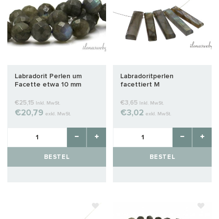
Labradorit Perlen um
Labradoritperlen
Facette etwa 10 mm
facettiert M
€25,15
€3,65
Inkl. MwSt.
Inkl. MwSt.
€20,79
€3,02
exkl. MwSt.
exkl. MwSt.
BESTEL
BESTEL