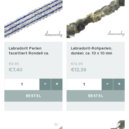
Labradorit Perlen
Labradorit-Rohperlen,
facettiert Rondell ca.
dunkel, ca. 10 x 10 mm
2x1mm
€8,95
€14,95
€7,40
€12,36
BESTEL
BESTEL