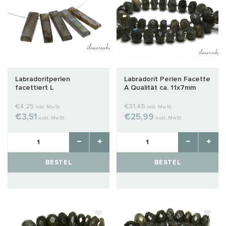
Labradoritperlen
Labradorit Perlen Facette
facettiert L
A Qualität ca. 11x7mm
€4,25
€31,45
Inkl. MwSt.
Inkl. MwSt.
€3,51
€25,99
exkl. MwSt.
exkl. MwSt.
BESTEL
BESTEL