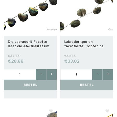
Die Labradorit-Facette
Labradoritperlen
lässt die AA-Qualität um
facettierte Tropfen ca.
eine halbe Drehung nach
20,5x20x12,5mm
oben und unten fallen
€34,95
€39,95
€28,88
€33,02
BESTEL
BESTEL