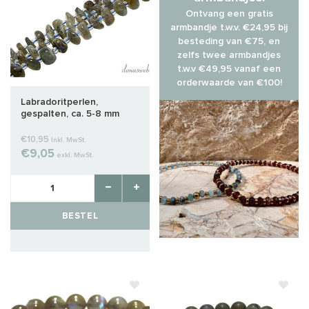
Ontvang een gratis
armbandje t.w.v. €24,95 bij
besteding van €75, en
zelfs twee armbandjes
t.w.v €49,95 vanaf een
orderwaarde van €100!
Labradoritperlen,
gespalten, ca. 5-8 mm
€10,95
Inkl. MwSt.
€9,05
exkl. MwSt.
BESTEL