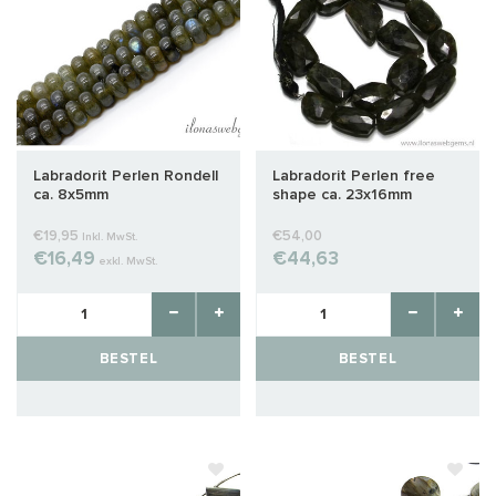
Labradorit Perlen Rondell
Labradorit Perlen free
ca. 8x5mm
shape ca. 23x16mm
€19,95
€54,00
Inkl. MwSt.
€16,49
€44,63
exkl. MwSt.
BESTEL
BESTEL