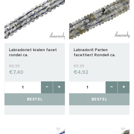
Labradoriet kralen facet
Labradorit Perlen
rondel ca.
facettiert Rondell ca.
4x2mm
€8,95
€5,95
€7,40
€4,92
BESTEL
BESTEL