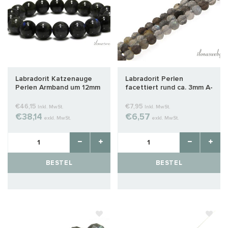
Labradorit Katzenauge
Labradorit Perlen
Perlen Armband um 12mm
facettiert rund ca. 3mm A-
Qualität Schliff
€46,15
€7,95
Inkl. MwSt.
Inkl. MwSt.
€38,14
€6,57
exkl. MwSt.
exkl. MwSt.
BESTEL
BESTEL