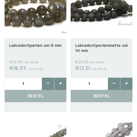
Labradoritperlen um 8 mm
Labradoritperlenmatte um
10 mm
€22,95
€20,95
Inkl. MwSt.
Inkl. MwSt.
€18,97
€17,31
exkl. MwSt.
exkl. MwSt.
BESTEL
BESTEL