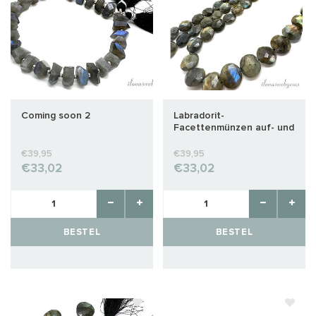
Coming soon 2
Labradorit-
Facettenmünzen auf- und
absteigend, ca.
17x14x11mm
€39,95
€39,95
€33,02
€33,02
BESTEL
BESTEL