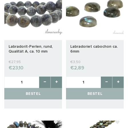
Labradorit-Perlen, rund,
Labradoriet cabochon ca.
Qualität A, ca. 10 mm
6mm
€27,95
€3,50
€23,10
€2,89
BESTEL
BESTEL