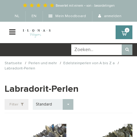
Bewertet mit einem
-
von
-
beoordelingen
NL
EN
Mein Moodboard
anmelden
0
/
/
/
Startseite
Perlen und mehr
Edelsteinperlen von A bis Z a
Labradorit-Perlen
Labradorit-Perlen
Standard
Filter