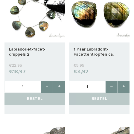
Labradoriet-facet-
1 Paar Labradorit-
druppels 2
Facettentropfen ca.
16x7mm
€22,95
€5,95
€18,97
€4,92
BESTEL
BESTEL