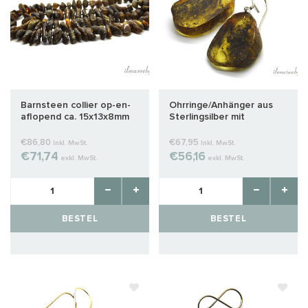
Barnsteen collier op-en-
Ohrringe/Anhänger aus
aflopend ca. 15x13x8mm
Sterlingsilber mit
Bernstein, ca. 31 x 20 x 19
mm
€86,80
€67,95
Inkl. MwSt.
Inkl. MwSt.
€71,74
€56,16
exkl. MwSt.
exkl. MwSt.
BESTEL
BESTEL