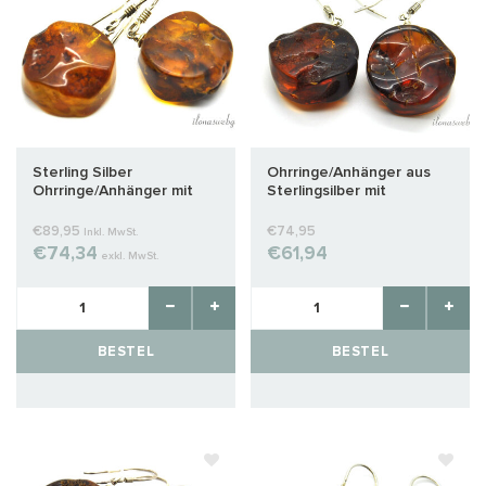
Sterling Silber
Ohrringe/Anhänger aus
Ohrringe/Anhänger mit
Sterlingsilber mit
Bernstein ca. 25x22x11mm
Bernstein, ca.
26x20x10mm
€89,95
€74,95
Inkl. MwSt.
€74,34
€61,94
exkl. MwSt.
BESTEL
BESTEL