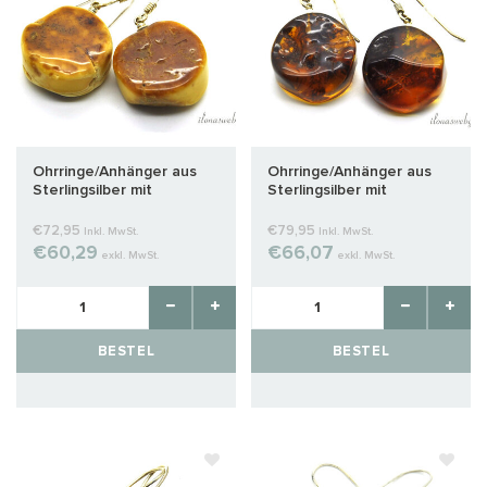
Ohrringe/Anhänger aus
Ohrringe/Anhänger aus
Sterlingsilber mit
Sterlingsilber mit
Bernstein, ca.
Bernstein, ca. 25x21x11mm
24x20x10mm
€72,95
€79,95
Inkl. MwSt.
Inkl. MwSt.
€60,29
€66,07
exkl. MwSt.
exkl. MwSt.
BESTEL
BESTEL