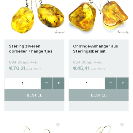
Sterling zilveren
Ohrringe/Anhänger aus
oorbellen / hangertjes
Sterlingsilber mit
met Barnsteen 9
Bernstein, ca. 27x22x8mm
€84,95
€54,95
Inkl. MwSt.
Inkl. MwSt.
€70,21
€45,41
exkl. MwSt.
exkl. MwSt.
BESTEL
BESTEL