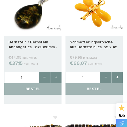
Bernstein / Bernstein
Schmetterlingsbrosche
Anhänger ca. 31x18x8mm -
aus Bernstein, ca. 55 x 45
Copy
mm
€44,95
€79,95
Inkl. MwSt.
Inkl. MwSt.
€37,15
€66,07
exkl. MwSt.
exkl. MwSt.
BESTEL
BESTEL
9.6