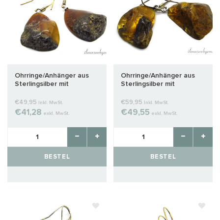
Ohrringe/Anhänger aus
Ohrringe/Anhänger aus
Sterlingsilber mit
Sterlingsilber mit
Bernstein, ca. 31 x 20 x 6
Bernstein, ca.
mm
29x22x10mm
€49,95
€59,95
Inkl. MwSt.
Inkl. MwSt.
€41,28
€49,55
exkl. MwSt.
exkl. MwSt.
BESTEL
BESTEL