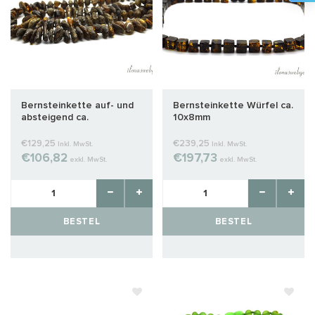
Bernsteinkette auf- und
Bernsteinkette Würfel ca.
absteigend ca.
10x8mm
27x15x9mm
€129,25
€239,25
Inkl. MwSt.
Inkl. MwSt.
€106,82
€197,73
exkl. MwSt.
exkl. MwSt.
BESTEL
BESTEL