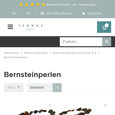
Bewertet mit einem
-
von
-
beoordelingen
NL
EN
Mein Moodboard
anmelden
0
/
/
/
Startseite
Perlen und mehr
Edelsteinperlen von A bis Z a
Bernsteinperlen
Bernsteinperlen
Standard
Filter