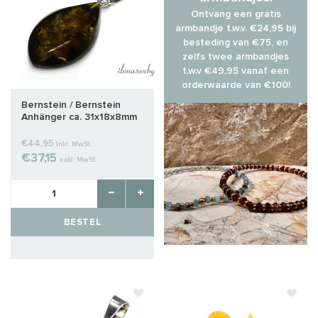
Ontvang een gratis
armbandje t.w.v. €24,95 bij
besteding van €75, en
zelfs twee armbandjes
t.w.v €49,95 vanaf een
orderwaarde van €100!
Bernstein / Bernstein
Anhänger ca. 31x18x8mm
€44,95
Inkl. MwSt.
€37,15
exkl. MwSt.
BESTEL