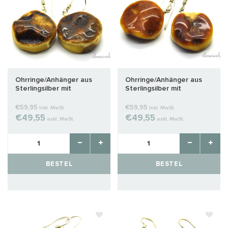
Ohrringe/Anhänger aus
Ohrringe/Anhänger aus
Sterlingsilber mit
Sterlingsilber mit
Bernstein, ca. 25 x 20 x 9
Bernstein, ca.
mm
24x19x10mm
€59,95
€59,95
Inkl. MwSt.
Inkl. MwSt.
€49,55
€49,55
exkl. MwSt.
exkl. MwSt.
BESTEL
BESTEL