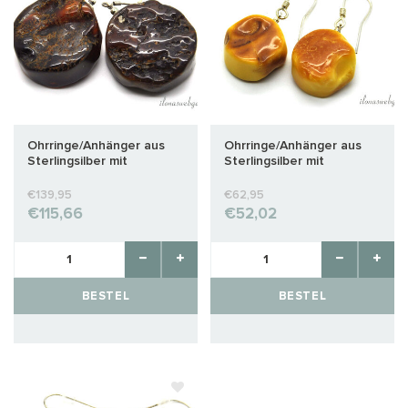
Ohrringe/Anhänger aus
Ohrringe/Anhänger aus
Sterlingsilber mit
Sterlingsilber mit
Bernstein, ca.
Bernstein, ca.
32x26x14mm
23x18x10mm
€139,95
€62,95
€115,66
€52,02
BESTEL
BESTEL