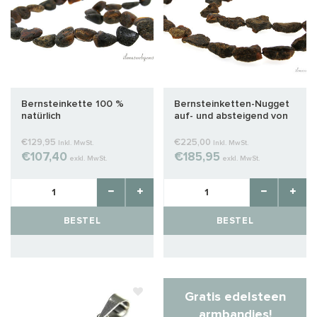
Bernsteinkette 100 %
Bernsteinketten-Nugget
natürlich
auf- und absteigend von
ca. 20x15x6 bis
34x21x14mm
€129,95
€225,00
Inkl. MwSt.
Inkl. MwSt.
€107,40
€185,95
exkl. MwSt.
exkl. MwSt.
BESTEL
BESTEL
Gratis edelsteen
armbandjes!