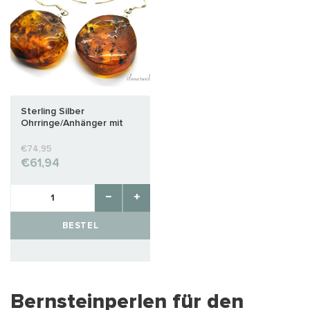
Sterling Silber
Ohrringe/Anhänger mit
Bernstein ca.
24x20x10mm
€74,95
€61,94
BESTEL
Bernsteinperlen für den