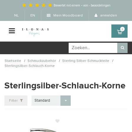
Bewertet mit einem
-
von
-
beoordelingen
NL
EN
Mein Moodboard
anmelden
0
/
/
/
Startseite
Schmuckzubehör
Sterling Silber Schmuckteile
Sterlingsilber-Schlauch-Korne
Sterlingsilber-Schlauch-Korne
Standard
Filter