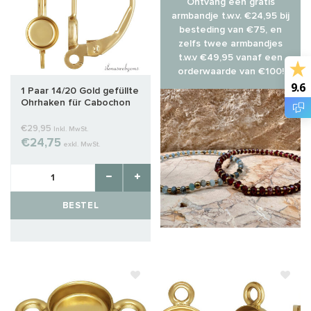
Ontvang een gratis
armbandje t.w.v. €24,95 bij
besteding van €75, en
zelfs twee armbandjes
t.w.v €49,95 vanaf een
orderwaarde van €100!
9.6
1 Paar 14/20 Gold gefüllte
Ohrhaken für Cabochon
4mm
€29,95
Inkl. MwSt.
€24,75
exkl. MwSt.
BESTEL