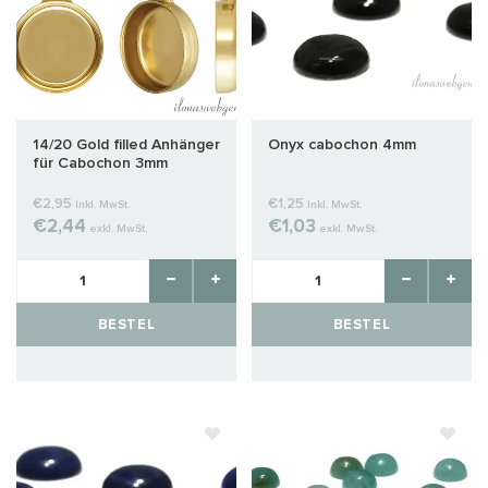
14/20 Gold filled Anhänger
Onyx cabochon 4mm
für Cabochon 3mm
€2,95
€1,25
Inkl. MwSt.
Inkl. MwSt.
€2,44
€1,03
exkl. MwSt.
exkl. MwSt.
BESTEL
BESTEL