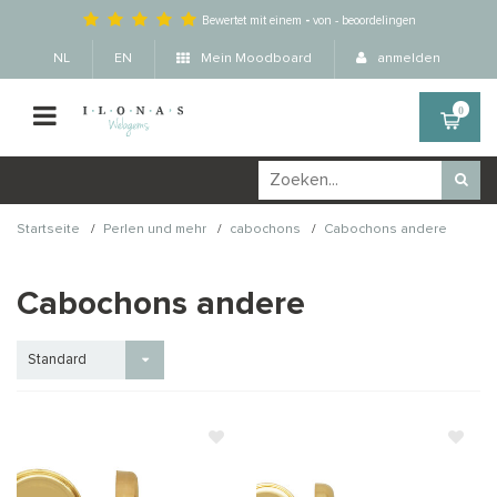
Bewertet mit einem
-
von
-
beoordelingen
NL
EN
Mein Moodboard
anmelden
0
/
/
/
Startseite
Perlen und mehr
cabochons
Cabochons andere
Cabochons andere
Standard