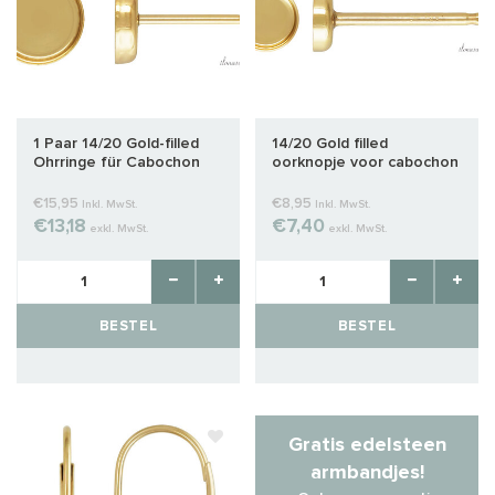
1 Paar 14/20 Gold-filled
14/20 Gold filled
Ohrringe für Cabochon
oorknopje voor cabochon
6mm
3mm
€15,95
€8,95
Inkl. MwSt.
Inkl. MwSt.
€13,18
€7,40
exkl. MwSt.
exkl. MwSt.
BESTEL
BESTEL
Gratis edelsteen
armbandjes!