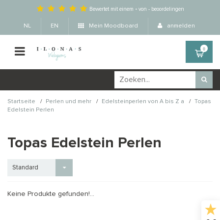
Bewertet mit einem
-
von
-
beoordelingen
NL
EN
Mein Moodboard
anmelden
0
/
/
/
Startseite
Perlen und mehr
Edelsteinperlen von A bis Z a
Topas
Edelstein Perlen
Topas Edelstein Perlen
Standard
Keine Produkte gefunden!...