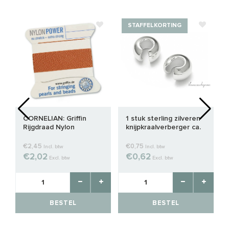
STAFFELKORTING
CORNELIAN: Griffin
1 stuk sterling zilveren
Rijgdraad Nylon
knijpkraalverberger ca.
3mm
€2,45
€0,75
Incl. btw
Incl. btw
€2,02
€0,62
Excl. btw
Excl. btw
BESTEL
BESTEL