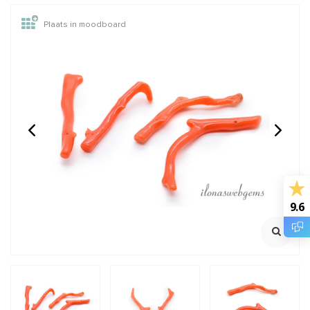
Plaats in moodboard
GARNET: Griffin zijde
14/20 Gold filled kralen
draad
rond van: 2 t/m 12mm
2 meter met naald
€2,45
€0,28
Incl. btw
Incl. btw
€2,02
€0,23
Excl. btw
Excl. btw
9.6
BESTEL
BESTEL