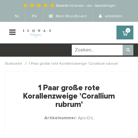
Bewertet mit einem
-
von
-
beoordelingen
NL
EN
Mein Moodboard
anmelden
0
/
Startseite
1 Paar große rote Korallenzweige 'Corallium rubrum'
Wellicht zijn deze
×
producten ook interessant
1 Paar große rote
voor je?
Korallenzweige 'Corallium
rubrum'
Artikelnummer:
Apo-D-L