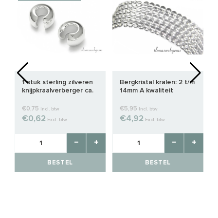
1 stuk sterling zilveren
Bergkristal kralen: 2 t/m
knijpkraalverberger ca.
14mm A kwaliteit
3mm
€0,75
€5,95
Incl. btw
Incl. btw
€0,62
€4,92
Excl. btw
Excl. btw
BESTEL
BESTEL