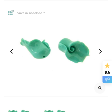
Plaats in moodboard
14/20 Gold filled
14/20 Gold filled kralen
knijpkraaltjes buis ca.
rond van: 2 t/m 12mm
2x2mm
Rijggat ca. 1.2mm
Klik voor staffelkorting
€0,95
€0,28
Incl. btw
Incl. btw
€0,79
€0,23
Excl. btw
Excl. btw
9.6
BESTEL
BESTEL