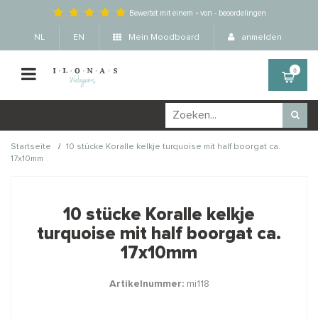
Bewertet mit einem
-
von
-
beoordelingen
NL
EN
Mein Moodboard
anmelden
0
/
Startseite
10 stücke Koralle kelkje turquoise mit half boorgat ca.
17x10mm
Wellicht zijn deze
×
producten ook interessant
10 stücke Koralle kelkje
voor je?
turquoise mit half boorgat ca.
17x10mm
Artikelnummer:
mi118
STAFFELKORTING