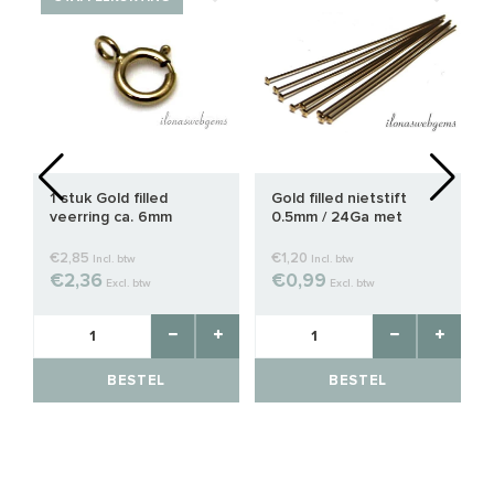
1 stuk Gold filled
Gold filled nietstift
veerring ca. 6mm
0.5mm / 24Ga met
platte kop
€2,85
€1,20
Incl. btw
Incl. btw
€2,36
€0,99
Excl. btw
Excl. btw
BESTEL
BESTEL