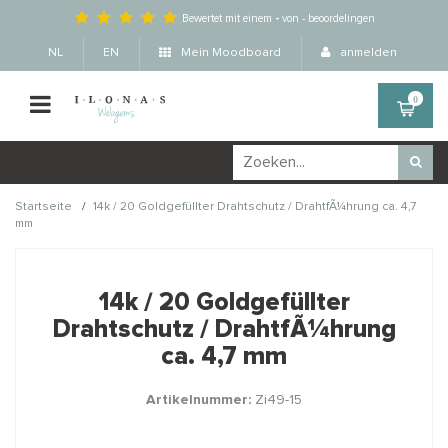
Bewertet mit einem
-
von
-
beoordelingen
NL
EN
Mein Moodboard
anmelden
0
/
Startseite
14k / 20 Goldgefüllter Drahtschutz / DrahtfÃ¼hrung ca. 4,7
mm
Wellicht zijn deze
×
producten ook interessant
14k / 20 Goldgefüllter
voor je?
Drahtschutz / DrahtfÃ¼hrung
ca. 4,7 mm
Artikelnummer:
Zi49-15
STAFFELKORTING