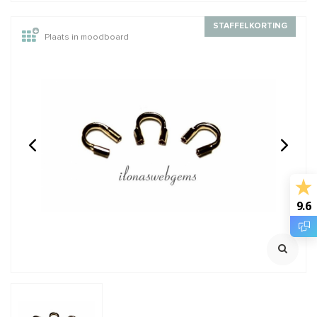
STAFFELKORTING
Plaats in moodboard
14/20 Gold filled
14/20 Gold filled kralen
knijpkraaltjes buis ca.
rond van: 2 t/m 12mm
2x2mm
Rijggat ca. 1.2mm
Klik voor staffelkorting
€0,95
€0,28
Incl. btw
Incl. btw
€0,79
€0,23
Excl. btw
Excl. btw
9.6
BESTEL
BESTEL