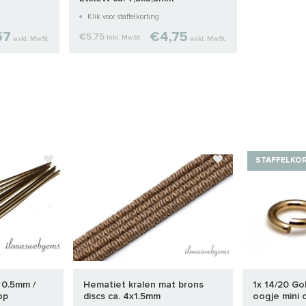
Klik voor staffelkorting
57
€4,75
€5,75
Inkl. MwSt.
exkl. MwSt.
exkl. MwSt.
STAFFELKO
t 0.5mm /
Hematiet kralen mat brons
1x 14/20 Gold
op
discs ca. 4x1.5mm
oogje mini 