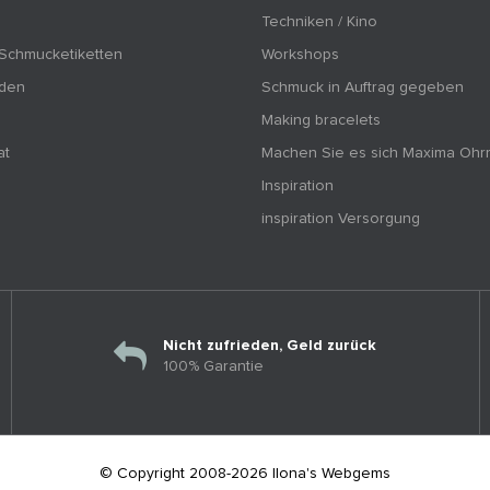
Techniken / Kino
 Schmucketiketten
Workshops
nden
Schmuck in Auftrag gegeben
Making bracelets
at
Machen Sie es sich Maxima Ohr
Inspiration
inspiration Versorgung
Nicht zufrieden, Geld zurück
100% Garantie
© Copyright 2008-2026 Ilona's Webgems