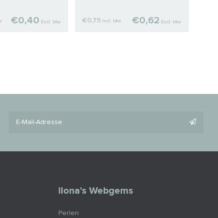
€0,40
€0,62
€0,75
€2,2
w
Incl. btw
Excl. btw
Excl. btw
Ilona’s Webgems
Perlen