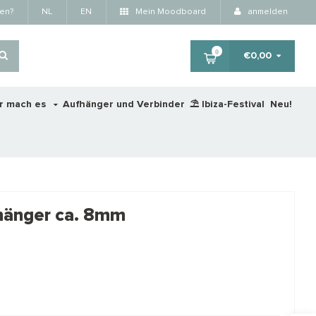
fen?
NL
EN
Mein Moodboard
anmelden
0
€0,00
r mach es
Aufhänger und Verbinder
⛱️ Ibiza-Festival
Neu!
×
nhänger ca. 8mm
RTING
STAFFELKORTING
STA