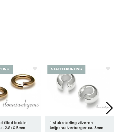
RTING
STAFFELKORTING
STA
 filled lock-in
1 stuk sterling zilveren
1 stu
ca. 2.8x0.5mm
knijpkraalverberger ca. 3mm
knij