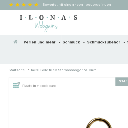
Bewertet mit einem
-
von
-
beoordelingen
Perlen und mehr
Schmuck
Schmuckzubehör
/
Startseite
14/20 Gold filled Sternanhänger ca. 8mm
Wellicht zijn deze producten
STAF
Plaats in moodboard
STAFFELKORTING