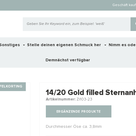
Geschäft kau
Sonstiges
Stelle deinen eigenen Schmuck her
Nimm es ode
Demnächst verfügbar
 ook interessant voor je?
FELKORTING
14/20 Gold filled Sterna
Artikelnummer:
Zi103-23
STAFFELKO
ERGÄNZENDE PRODUKTE
Durchmesser Öse ca. 3,8mm