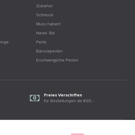
Zubehör
Schmuck
Muss haben!
News: Bis
ringe
Perle
Barockperlen
Erschwingliche Perlen
Freies Verschiffen
für Bestellungen ab €65.-