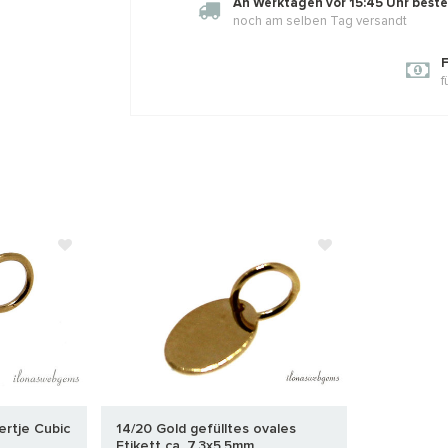
An Werktagen vor 15:45 Uhr bestel
noch am selben Tag versandt
F
f
ertje Cubic
14/20 Gold gefülltes ovales
Etikett ca. 7,3x5,5mm