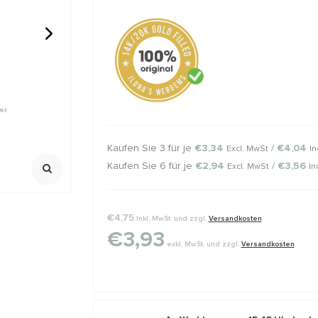
ralen rond
GARNET: Griffin zijde draad
1 stuk Sterl
draadbesch
draadgeleid
2 meter met naald
925/ 1e gehalt
Maximale dikt
,23
€2,02
€2,45
€0,85
Klik voor staff
Incl. btw
Incl. bt
Excl. btw
Excl. btw
Kaufen Sie 3 für je
€3,34
/
€4,04
Excl. MwSt
In
Kaufen Sie 6 für je
€2,94
/
€3,56
Excl. MwSt
In
€4,75
Inkl. MwSt. und zzgl.
Versandkosten
€3,93
exkl. MwSt. und zzgl.
Versandkosten