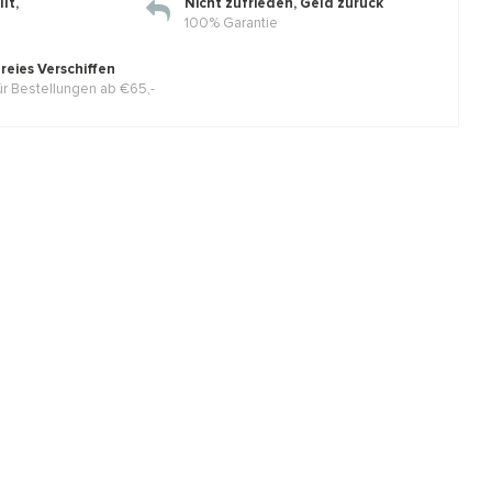
lt,
Nicht zufrieden, Geld zurück
100% Garantie
reies Verschiffen
ür Bestellungen ab €65,-