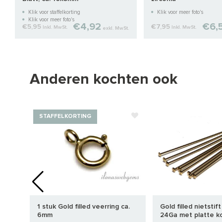
Klik voor staffelkorting
Klik voor meer foto's
Klik voor meer foto's
€4,92
€6,
€5,95
€7,95
Inkl. MwSt.
Inkl. MwSt.
exkl. MwSt.
Anderen kochten ook
STAFFELKORTING
1 stuk Gold filled veerring ca.
Gold filled nietstif
6mm
24Ga met platte k