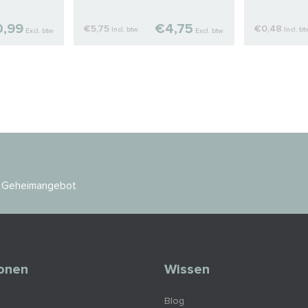
,99
€4,75
€5,75
€0,48
Incl. btw
Incl. bt
Excl. btw
Excl. btw
es Geheimangebot
ionen
Wissen
Blog