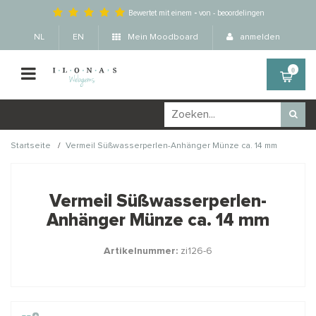
Bewertet mit einem
-
von
-
beoordelingen
NL
EN
Mein Moodboard
anmelden
0
/
Startseite
Vermeil Süßwasserperlen-Anhänger Münze ca. 14 mm
Wellicht zijn deze
×
producten ook interessant
Vermeil Süßwasserperlen-
voor je?
Anhänger Münze ca. 14 mm
Artikelnummer:
zi126-6
STAFFELKORTING