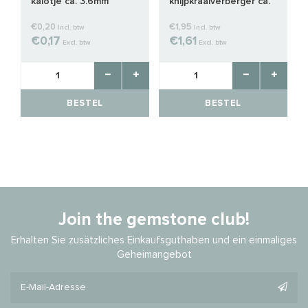
kalotje ca. 3.6mm
knijpkraalverberger ca.
3mm
€0,20
€1,95
Incl. btw
Incl. btw
€0,17
€1,61
Excl. btw
Excl. btw
BESTEL
BESTEL
Join the gemstone club!
Erhalten Sie zusätzliches Einkaufsguthaben und ein einmaliges
Geheimangebot