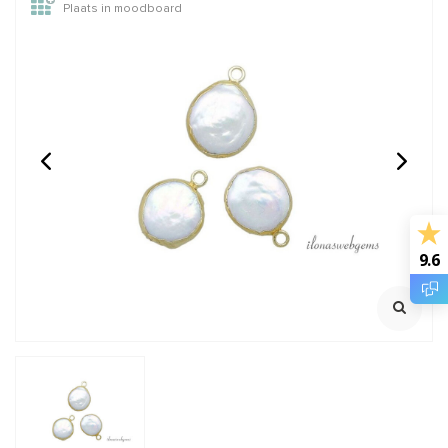
Plaats in moodboard
14/20 Gold filled
GARNET: Griffin zijde
knijpkraaltjes buis ca.
draad
2x2mm
Rijggat ca. 1.2mm
2 meter met naald
Klik voor staffelkorting
€0,95
€2,45
Incl. btw
Incl. btw
€0,79
€2,02
9.6
Excl. btw
Excl. btw
BESTEL
BESTEL