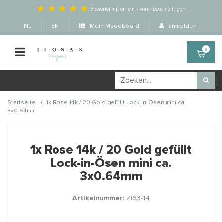
Bewertet mit einem
-
von
-
beoordelingen
NL
EN
Mein Moodboard
anmelden
0
/
Startseite
1x Rose 14k / 20 Gold gefüllt Lock-in-Ösen mini ca.
3x0.64mm
Wellicht zijn deze
×
producten ook interessant
1x Rose 14k / 20 Gold gefüllt
voor je?
Lock-in-Ösen mini ca.
3x0.64mm
Artikelnummer:
Zi63-14
STAFFELKORTING