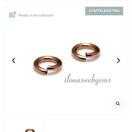
STAFFELKORTING
Plaats in moodboard
14/20 Gold filled
GARNET: Griffin zijde
knijpkraaltjes buis ca.
draad
2x2mm
Rijggat ca. 1.2mm
2 meter met naald
Klik voor staffelkorting
€0,95
€2,45
Incl. btw
Incl. btw
€0,79
€2,02
Excl. btw
Excl. btw
BESTEL
BESTEL