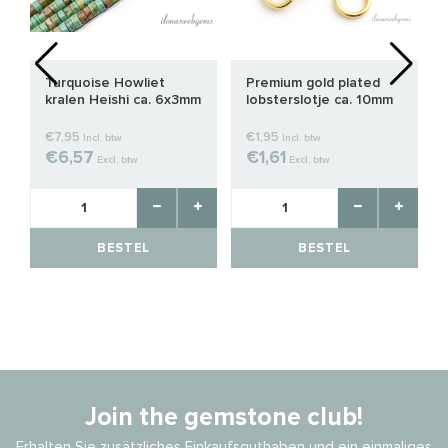
Turquoise Howliet
Premium gold plated
kralen Heishi ca. 6x3mm
lobsterslotje ca. 10mm
€7,95
€1,95
Incl. btw
Incl. btw
€6,57
€1,61
Excl. btw
Excl. btw
BESTEL
BESTEL
Join the gemstone club!
Erhalten Sie zusätzliches Einkaufsguthaben und ein einmaliges