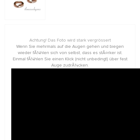
Achtung! Das Foto wird stark vergrössert
Wenn Sie mehrmals auf die Augen gehen und biegen
wieder fÃ¼hlen sich von selbst, dass es stÃ¤rker ist.
Einmal fÃ¼hlen Sie einen Klick (nicht unbedingt) über fest
Auge zudrÃ¼cken.