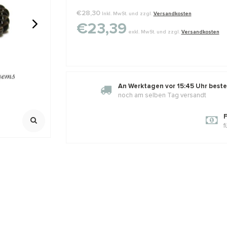
€28,30
Inkl. MwSt. und zzgl.
Versandkosten
€23,39
exkl. MwSt. und zzgl.
Versandkosten
ijpkraaltjes
14/20 Gold filled kraal
1 stuk sterl
gehamerd van: 3 t/m 8mm
knijpkraalv
925/ 1e gehalt
Mooi sluitend
,79
€0,74
€0,90
€2,25
An Werktagen vor 15:45 Uhr bestel
Klik voor staff
Incl. btw
Incl. bt
Excl. btw
Excl. btw
noch am selben Tag versandt
F
f