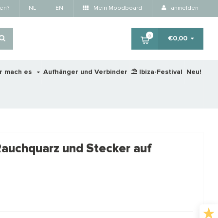
fen?
NL
EN
Mein Moodboard
anmelden
0
€0,00
r mach es
Aufhänger und Verbinder
⛱️ Ibiza-Festival
Neu!
×
Rauchquarz und Stecker auf
RTING
STAFFELKORTING