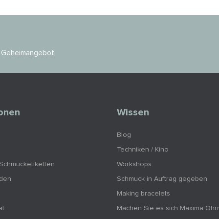
es Geheimangebot
ionen
Wissen
Blog
Techniken / Kino
 Schmucketiketten
Workshops
nden
Schmuck in Auftrag gegeben
Making bracelets
at
Machen Sie es sich Maxima Ohr