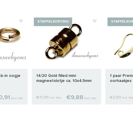
STAFFELKORTING
STAFFELKO
ck-in oogje
14/20 Gold filled mini
1 paar Prem
magneetslotje ca. 10x4.5mm
oorhaakjes 
0,91
€9,88
€11,95
€2,50
Incl. btw
Incl. bt
Excl. btw
Excl. btw