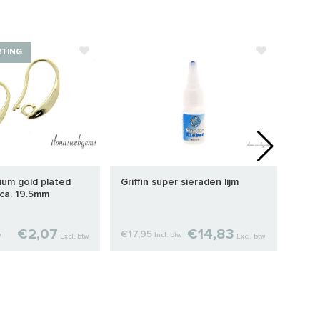
RTING
ium gold plated
Griffin super sieraden lijm
Hema
ca. 19.5mm
disc
€2,07
€14,83
€17,95
€5,7
w
Incl. btw
Excl. btw
Excl. btw