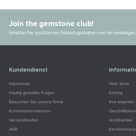
Join the gemstone club!
Erhalten Sie zusätzliches Einkaufsguthaben und ein einmalig
Kundendienst
Informat
Impressum
Über Ilona
Häufig gestellte Fragen
Korting
Besuchen Sie unsere Firma
Ihre eigenen
Kundeninformationen
Geschäftsku
Versandkosten
Großhandel
AGB
Keurtekenpla