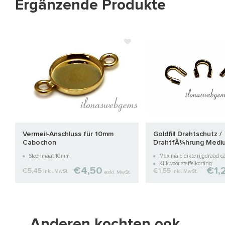
Ergänzende Produkte
Vermeil-Anschluss für 10mm
Goldfill Drahtschutz /
Cabochon
DrahtfÃ¼hrung Mediu
4,8mm
Steenmaat 10mm
Maximale dikte rijgdraad 
Klik voor staffelkorting
€4,50
€1,
€5,45
€1,55
Inkl. MwSt.
Inkl. MwSt.
exkl. MwSt.
Anderen kochten ook