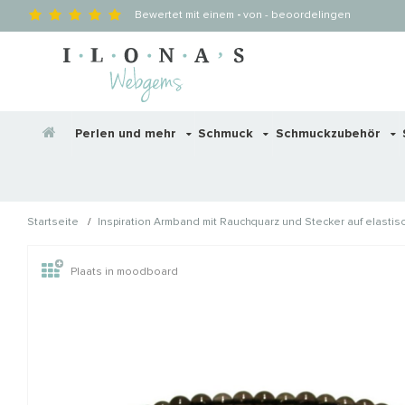
Bewertet mit einem
-
von
-
beoordelingen
Perlen und mehr
Schmuck
Schmuckzubehör
/
Startseite
Inspiration Armband mit Rauchquarz und Stecker auf elastis
Wellicht zijn deze producten
Plaats in moodboard
STAFFELKORTING