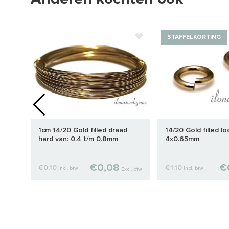
STAFFELKORTING
mm
1cm 14/20 Gold filled draad
14/20 Gold filled lo
hard van: 0.4 t/m 0.8mm
4x0.65mm
€0,08
€
€0,10
€1,10
Incl. btw
Incl. btw
cl. btw
Excl. btw