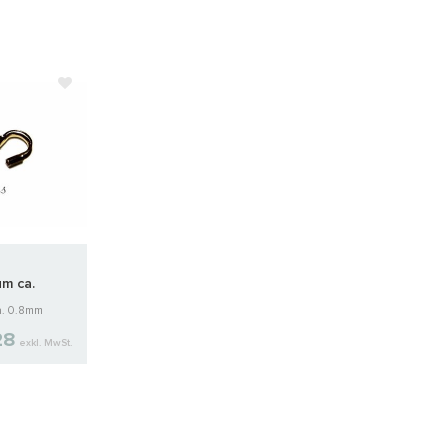
m ca.
ca. 0.8mm
28
exkl. MwSt.