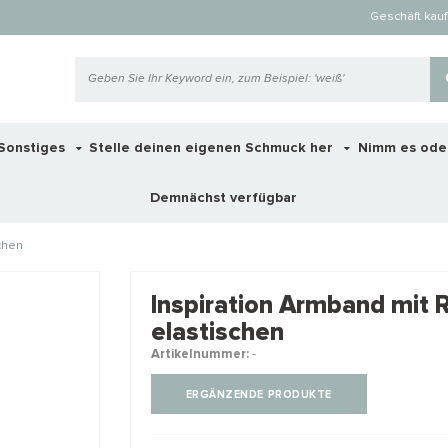
Geschäft kau
Sonstiges
Stelle deinen eigenen Schmuck her
Nimm es ode
Demnächst verfügbar
chen
 ook interessant voor je?
Inspiration Armband mit 
elastischen
Artikelnummer:
-
STAFFELKO
ERGÄNZENDE PRODUKTE