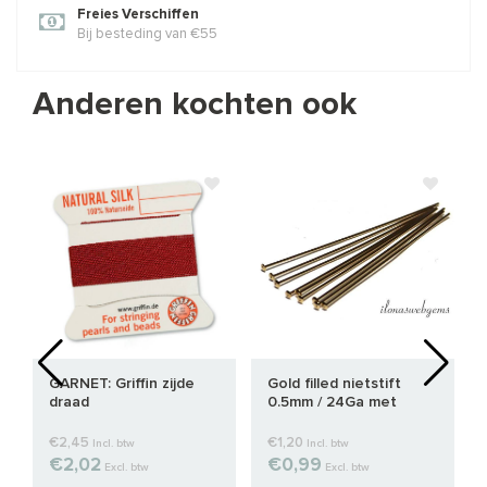
Freies Verschiffen
Bij besteding van €55
Anderen kochten ook
GARNET: Griffin zijde
Gold filled nietstift
draad
0.5mm / 24Ga met
platte kop
€2,45
€1,20
Incl. btw
Incl. btw
€2,02
€0,99
Excl. btw
Excl. btw