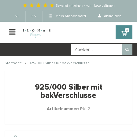
Bewertet mit einem
-
von
-
beoordelingen
NL
EN
Mein Moodboard
anmelden
0
/
Startseite
925/000 Silber mit bakVerschlusse
Wellicht zijn deze
×
producten ook interessant
925/000 Silber mit
voor je?
bakVerschlusse
Artikelnummer:
Rk1-2
STAFFELKORTING