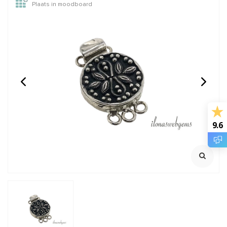
Plaats in moodboard
14/20 Gold filled
14/20 Gold filled kralen
knijpkraaltjes buis ca.
rond van: 2 t/m 12mm
2x2mm
Rijggat ca. 1.2mm
Klik voor staffelkorting
€0,95
€0,28
Incl. btw
Incl. btw
9.6
€0,79
€0,23
Excl. btw
Excl. btw
BESTEL
BESTEL