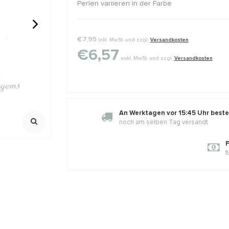
Perlen variieren in der Farbe
€7,95
Inkl. MwSt. und zzgl.
Versandkosten
ralen rond
GARNET: Griffin zijde draad
1 stuk Sterl
€6,57
draadbesch
exkl. MwSt. und zzgl.
Versandkosten
draadgeleid
2 meter met naald
925/ 1e gehalt
Maximale dikt
,23
€2,02
€2,45
€0,85
Klik voor staff
Incl. btw
Incl. bt
Excl. btw
Excl. btw
An Werktagen vor 15:45 Uhr bestel
noch am selben Tag versandt
F
f