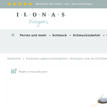
Bewertet mit einem
-
von
-
beoordelingen
Perlen und mehr
Schmuck
Schmuckzubehör
/
Startseite
Schwarze Lippenschalenperlen / Anhänger oval um 13,5x10
Wellicht zijn deze producten
Plaats in moodboard
STAFFELKORTING