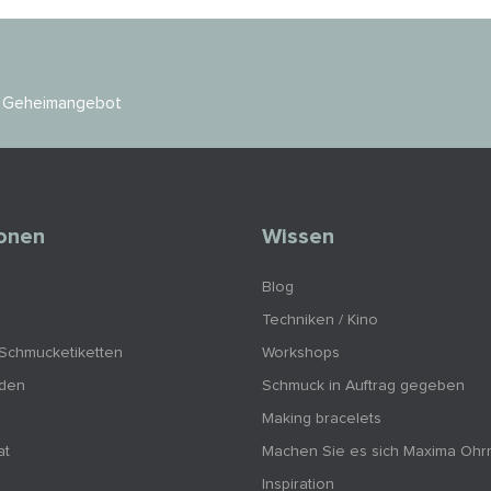
es Geheimangebot
ionen
Wissen
Blog
Techniken / Kino
 Schmucketiketten
Workshops
nden
Schmuck in Auftrag gegeben
Making bracelets
at
Machen Sie es sich Maxima Ohr
Inspiration