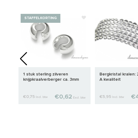
STAFFELKORTING
1 stuk sterling zilveren
Bergkristal kralen:
knijpkraalverberger ca. 3mm
A kwaliteit
€0,62
€4
€0,75
€5,95
Incl. btw
Incl. btw
cl. btw
Excl. btw