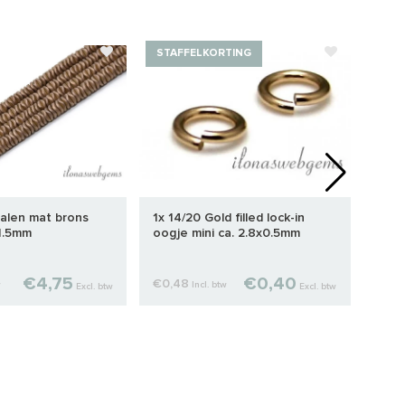
STAFFELKORTING
STA
alen mat brons
1x 14/20 Gold filled lock-in
1 stu
x1.5mm
oogje mini ca. 2.8x0.5mm
knij
€4,75
€0,40
€0,48
€2,2
w
Incl. btw
Excl. btw
Excl. btw