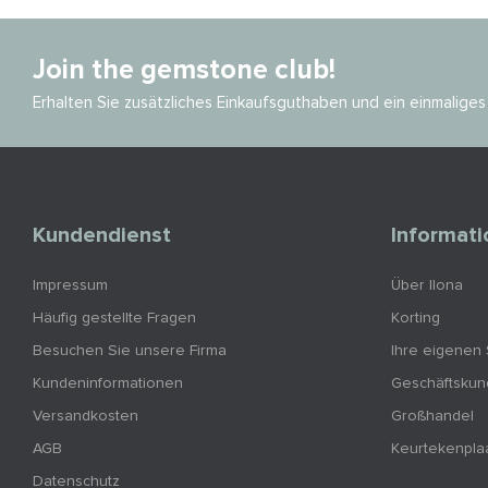
Join the gemstone club!
Erhalten Sie zusätzliches Einkaufsguthaben und ein einmalig
Kundendienst
Informat
Impressum
Über Ilona
Häufig gestellte Fragen
Korting
Besuchen Sie unsere Firma
Ihre eigenen
Kundeninformationen
Geschäftsku
Versandkosten
Großhandel
AGB
Keurtekenpla
Datenschutz