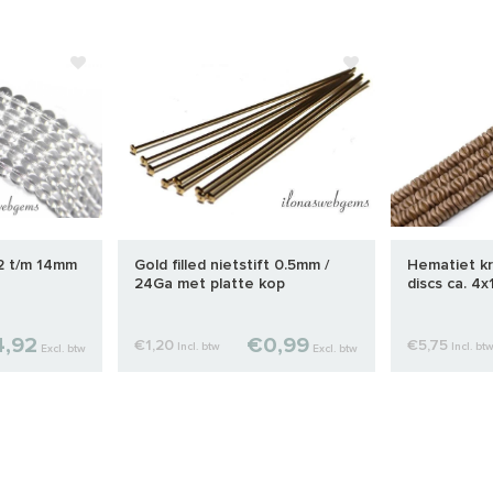
 2 t/m 14mm
Gold filled nietstift 0.5mm /
Hematiet kr
24Ga met platte kop
discs ca. 4
,92
€0,99
€1,20
€5,75
Incl. btw
Incl. bt
Excl. btw
Excl. btw