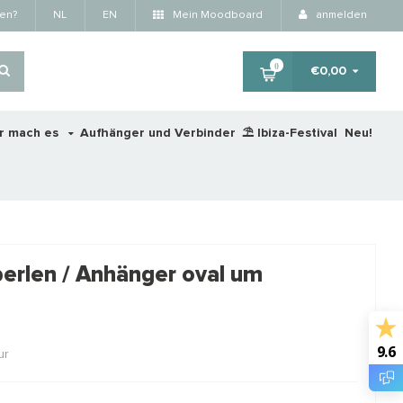
fen?
NL
EN
Mein Moodboard
anmelden
0
€0,00
r mach es
Aufhänger und Verbinder
⛱️ Ibiza-Festival
Neu!
×
erlen / Anhänger oval um
RTING
STA
9.6
ur