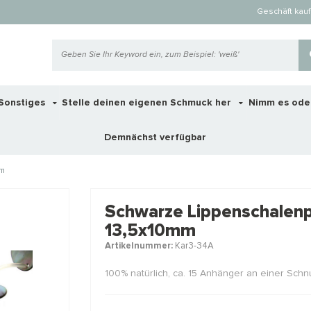
Geschäft kau
Sonstiges
Stelle deinen eigenen Schmuck her
Nimm es ode
Demnächst verfügbar
mm
 ook interessant voor je?
Schwarze Lippenschalenp
13,5x10mm
Artikelnummer:
Kar3-34A
STAFFELKO
100% natürlich, ca. 15 Anhänger an einer Schn