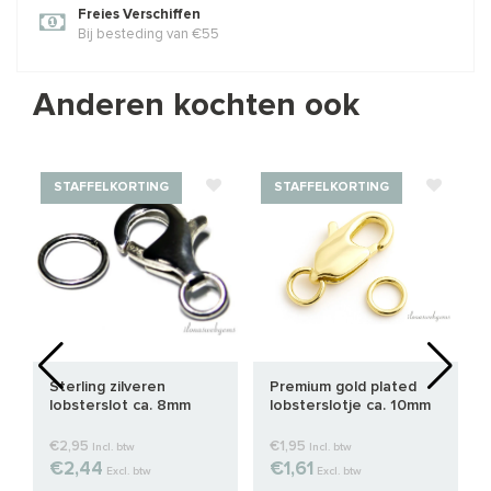
Freies Verschiffen
Bij besteding van €55
Anderen kochten ook
STAFFELKORTING
STAFFELKORTING
Sterling zilveren
Premium gold plated
lobsterslot ca. 8mm
lobsterslotje ca. 10mm
€2,95
€1,95
Incl. btw
Incl. btw
€2,44
€1,61
Excl. btw
Excl. btw