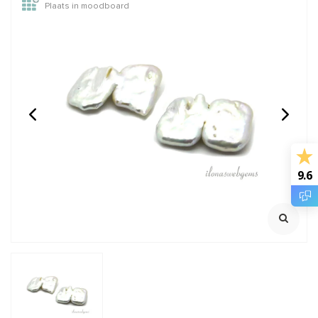
Plaats in moodboard
14/20 Gold filled kralen
GARNET: Griffin zijde
rond van: 2 t/m 12mm
draad
2 meter met naald
€0,28
€2,45
Incl. btw
Incl. btw
9.6
€0,23
€2,02
Excl. btw
Excl. btw
BESTEL
BESTEL