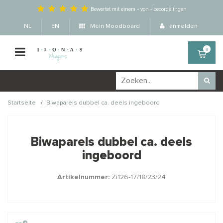
Bewertet mit einem
-
von
-
beoordelingen
NL
EN
Mein Moodboard
anmelden
0
/
Startseite
Biwaparels dubbel ca. deels ingeboord
Wellicht zijn deze
×
producten ook interessant
Biwaparels dubbel ca. deels
voor je?
ingeboord
Artikelnummer:
Zi126-17/18/23/24