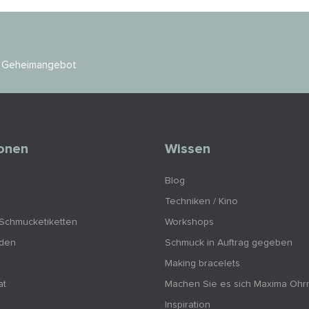
es Geheimangebot
ionen
Wissen
Blog
Techniken / Kino
 Schmucketiketten
Workshops
nden
Schmuck in Auftrag gegeben
Making bracelets
at
Machen Sie es sich Maxima Ohr
Inspiration