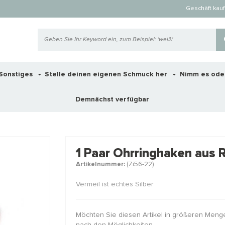
Geschäft kau
Sonstiges
Stelle deinen eigenen Schmuck her
Nimm es ode
Demnächst verfügbar
 ook interessant voor je?
1 Paar Ohrringhaken aus 
Artikelnummer:
(Zi56-22)
STAFFELKO
Vermeil ist echtes Silber
Möchten Sie diesen Artikel in größeren Meng
nach den Möglichkeiten