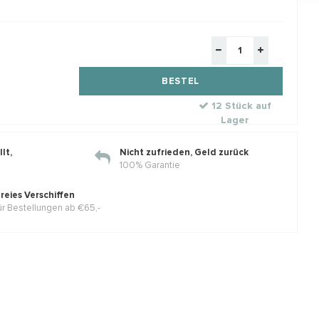
ing zilveren
1 stuk Gold filled veerring ca.
1 pa
erberger ca. 5mm
6mm
oorh
BESTEL
e zilver
Klik voor staffelkorting
Klik 
12 Stück auf
Met 
€1,86
€2,36
€2,85
Lager
€2,5
elkorting
w
Incl. btw
Excl. btw
Excl. btw
lt,
Nicht zufrieden, Geld zurück
100% Garantie
reies Verschiffen
ür Bestellungen ab €65,-