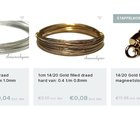
STAFFELKO
draad
1cm 14/20 Gold filled draad
14/20 Gold f
/m 1.0mm
hard van: 0.4 t/m 0.8mm
magneetslo
,04
€0,08
€0,10
€11,95
Incl. btw
Incl. b
Excl. btw
Excl. btw