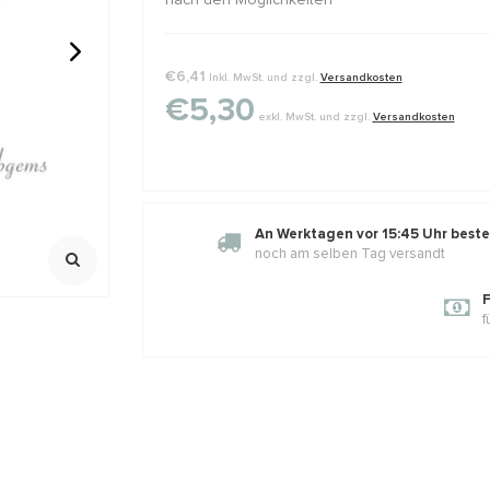
€6,41
Inkl. MwSt. und zzgl.
Versandkosten
€5,30
ijpkraaltjes
14/20 Gold filled kraal
1 stuk sterl
exkl. MwSt. und zzgl.
Versandkosten
gehamerd van: 3 t/m 8mm
knijpkraalv
925/ 1e gehalt
Mooi sluitend
,79
€0,74
€0,90
€2,25
Klik voor staff
Incl. btw
Incl. bt
Excl. btw
Excl. btw
An Werktagen vor 15:45 Uhr bestel
noch am selben Tag versandt
F
f