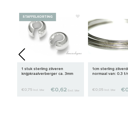
STAFFELKORTING
d
1 stuk sterling zilveren
1cm sterling zilver
knijpkraalverberger ca. 3mm
normaal van: 0.3 t
€0,62
€0
€0,75
€0,05
Incl. btw
Incl. btw
cl. btw
Excl. btw