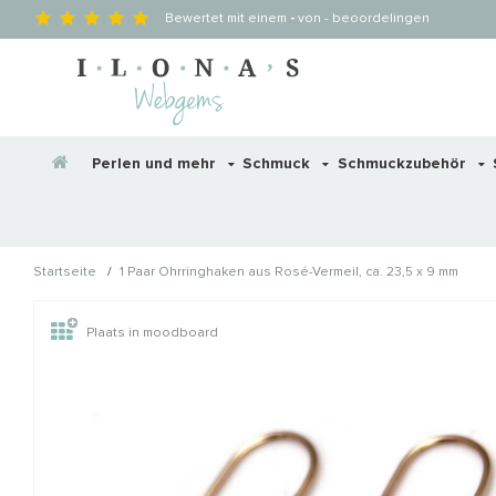
Bewertet mit einem
-
von
-
beoordelingen
Perlen und mehr
Schmuck
Schmuckzubehör
/
Startseite
1 Paar Ohrringhaken aus Rosé-Vermeil, ca. 23,5 x 9 mm
Wellicht zijn deze producten
Plaats in moodboard
STAFFELKORTING