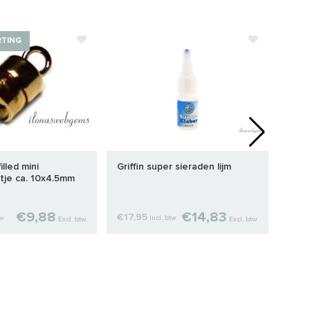
RTING
illed mini
Griffin super sieraden lijm
Hema
tje ca. 10x4.5mm
disc
€9,88
€14,83
€17,95
€5,7
tw
Incl. btw
Excl. btw
Excl. btw