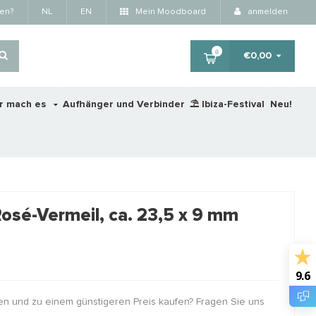
fen?
NL
EN
Mein Moodboard
anmelden
0
€0,00
r mach es
Aufhänger und Verbinder
⛱️ Ibiza-Festival
Neu!
×
Rosé-Vermeil, ca. 23,5 x 9 mm
RTING
STAFFELKORTING
STA
9.6
en und zu einem günstigeren Preis kaufen? Fragen Sie uns