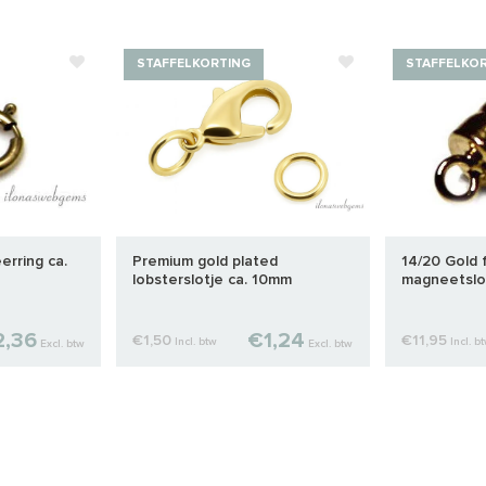
STAFFELKORTING
STAFFELKO
eerring ca.
Premium gold plated
14/20 Gold f
lobsterslotje ca. 10mm
magneetslo
,36
€1,24
€1,50
€11,95
Incl. btw
Incl. b
Excl. btw
Excl. btw