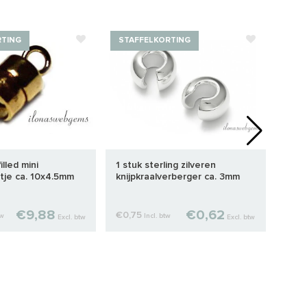
RTING
STAFFELKORTING
illed mini
1 stuk sterling zilveren
1cm 
tje ca. 10x4.5mm
knijpkraalverberger ca. 3mm
norm
€9,88
€0,62
€0,75
€0,
tw
Incl. btw
Excl. btw
Excl. btw