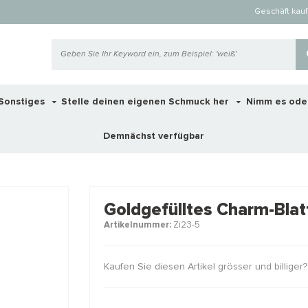
Geschäft kau
Sonstiges
Stelle deinen eigenen Schmuck her
Nimm es ode
Demnächst verfügbar
 ook interessant voor je?
Goldgefülltes Charm-Bla
Artikelnummer:
Zi23-5
STAFFELKO
Kaufen Sie diesen Artikel grösser und billige