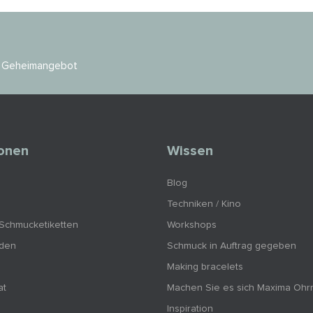
es Geheimangebot
ionen
Wissen
Blog
Techniken / Kino
 Schmucketiketten
Workshops
nden
Schmuck in Auftrag gegeben
Making bracelets
at
Machen Sie es sich Maxima Ohr
Inspiration