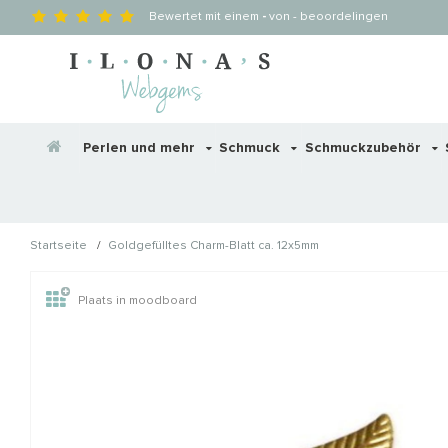
Bewertet mit einem
-
von
-
beoordelingen
Perlen und mehr
Schmuck
Schmuckzubehör
/
Startseite
Goldgefülltes Charm-Blatt ca. 12x5mm
Wellicht zijn deze producten
Plaats in moodboard
STAFFELKORTING