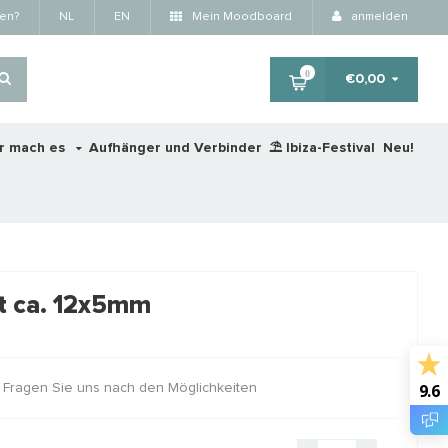
fen?
NL
EN
Mein Moodboard
anmelden
0
€0,00
r mach es
Aufhänger und Verbinder
⛱️ Ibiza-Festival
Neu!
×
tt ca. 12x5mm
RTING
STAFFELKORTING
9.6
r? Fragen Sie uns nach den Möglichkeiten