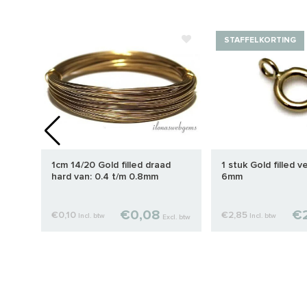
STAFFELKORTING
1cm 14/20 Gold filled draad
1 stuk Gold filled v
mm
hard van: 0.4 t/m 0.8mm
6mm
€0,08
€2
€0,10
€2,85
Incl. btw
Incl. btw
cl. btw
Excl. btw