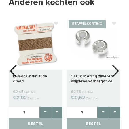
Anderen kochten ook
STAFFELKORTING
BEIGE: Griffin zijde
1 stuk sterling zilveren
draad
knijpkraalverberger ca.
3mm
€2,45
€0,75
Incl. btw
Incl. btw
€2,02
€0,62
Excl. btw
Excl. btw
BESTEL
BESTEL