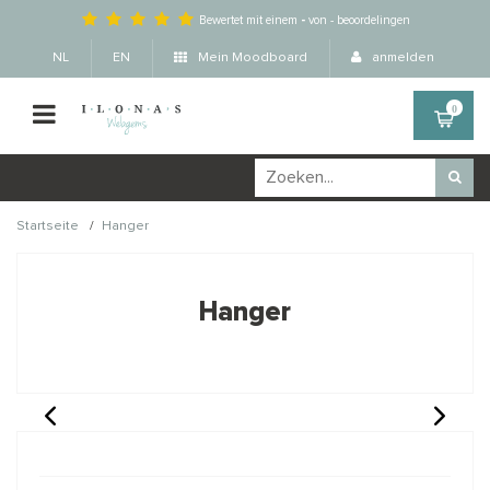
Bewertet mit einem
-
von
-
beoordelingen
NL
EN
Mein Moodboard
anmelden
0
/
Startseite
Hanger
Wellicht zijn deze
×
producten ook interessant
Hanger
voor je?
STAFFELKORTING