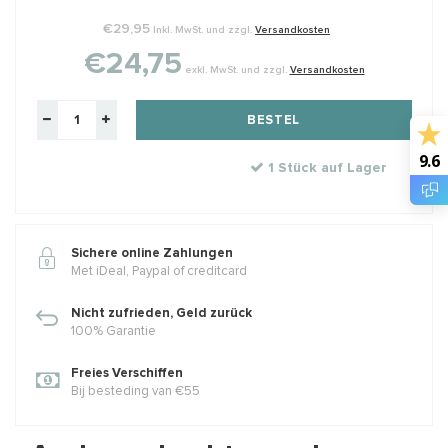
€29,95
Inkl. MwSt. und zzgl.
Versandkosten
€24,75
exkl. MwSt. und zzgl.
Versandkosten
BESTEL
14/20 Gold filled
GARNET: Griffin zijde
knijpkraaltjes buis ca.
draad
2x2mm
9.6
Rijggat ca. 1.2mm
2 meter met naald
1 Stück auf Lager
Klik voor staffelkorting
€0,95
€2,45
Incl. btw
Incl. btw
€0,79
€2,02
Sichere online Zahlungen
Excl. btw
Excl. btw
Met iDeal, Paypal of creditcard
Nicht zufrieden, Geld zurück
100% Garantie
BESTEL
BESTEL
Freies Verschiffen
Bij besteding van €55