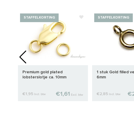
STAFFELKORTING
STAFFELKORTING
Premium gold plated
1 stuk Gold filled v
lobsterslotje ca. 10mm
6mm
€1,61
€2
€1,95
€2,85
Incl. btw
Incl. btw
cl. btw
Excl. btw