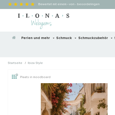
Bewertet mit einem
-
von
-
beoordelingen
Perlen und mehr
Schmuck
Schmuckzubehör
/
Startseite
Ibiza Style
Wellicht zijn deze producten
Plaats in moodboard
STAFFELKORTING