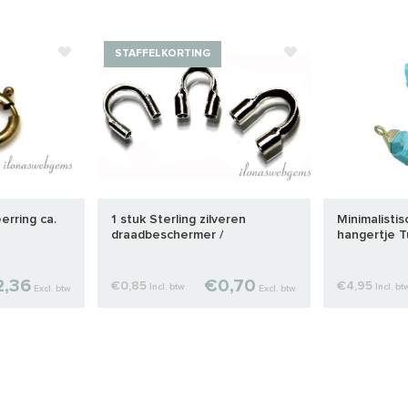
STAFFELKORTING
eerring ca.
1 stuk Sterling zilveren
Minimalistis
draadbeschermer /
hangertje T
draadgeleider ca. 4.7mm
,36
€0,70
€0,85
€4,95
Incl. btw
Incl. bt
Excl. btw
Excl. btw