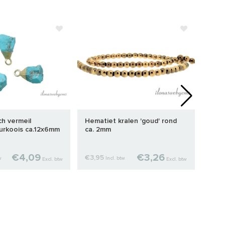
ch vermeil
Hematiet kralen 'goud' rond
14/20
urkoois ca.12x6mm
ca. 2mm
geha
€4,09
€3,26
€3,95
€0,
w
Incl. btw
Excl. btw
Excl. btw