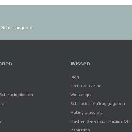
es Geheimangebot
ionen
Wissen
Blog
Techniken / Kino
 Schmucketiketten
Workshops
nden
Schmuck in Auftrag gegeben
Making bracelets
at
Machen Sie es sich Maxima Ohr
Inspiration