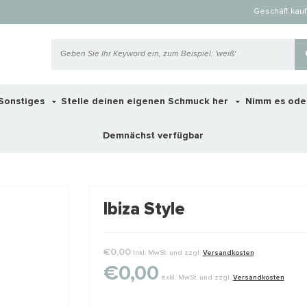
Geschäft kau
Sonstiges
Stelle deinen eigenen Schmuck her
Nimm es ode
Demnächst verfügbar
 ook interessant voor je?
Ibiza Style
STAFFELKO
€0,00
Inkl. MwSt. und zzgl.
Versandkosten
€0,00
exkl. MwSt. und zzgl.
Versandkosten