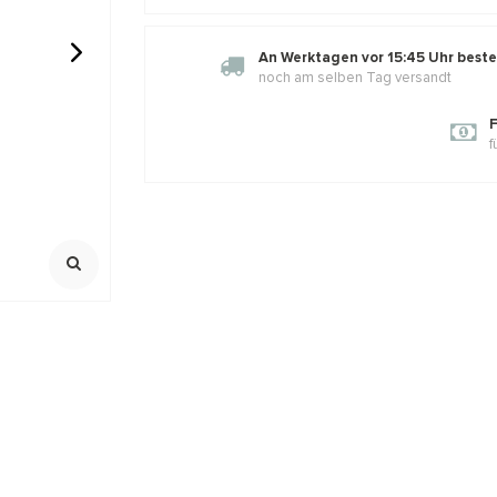
An Werktagen vor 15:45 Uhr bestel
noch am selben Tag versandt
ralen rond
GARNET: Griffin zijde draad
Sterling zil
ca. 8mm
F
f
2 meter met naald
925/ 1e gehalt
Extra oogje
,23
€2,02
€2,45
€2,95
Klik voor staff
Incl. btw
Incl. bt
Excl. btw
Excl. btw