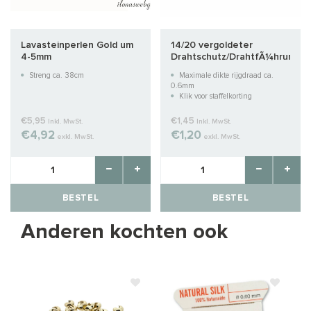
Lavasteinperlen Gold um
14/20 vergoldeter
4-5mm
Drahtschutz/DrahtfÃ¼hrung
ca. 4,6 mm
Streng ca. 38cm
Maximale dikte rijgdraad ca.
0.6mm
Klik voor staffelkorting
€5,95
€1,45
Inkl. MwSt.
Inkl. MwSt.
€4,92
€1,20
exkl. MwSt.
exkl. MwSt.
BESTEL
BESTEL
Anderen kochten ook