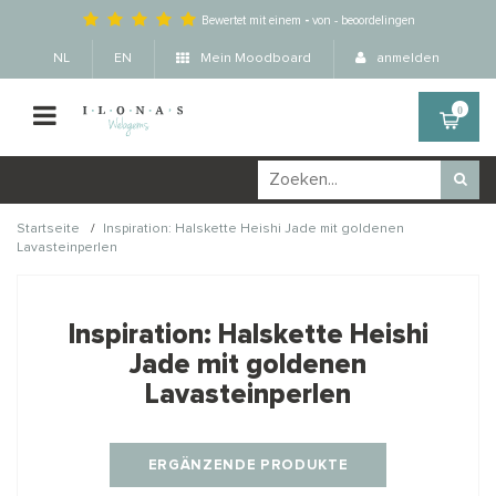
Bewertet mit einem
-
von
-
beoordelingen
NL
EN
Mein Moodboard
anmelden
0
/
Startseite
Inspiration: Halskette Heishi Jade mit goldenen
Lavasteinperlen
Wellicht zijn deze
×
producten ook interessant
Inspiration: Halskette Heishi
voor je?
Jade mit goldenen
Lavasteinperlen
STAFFELKORTING
ERGÄNZENDE PRODUKTE