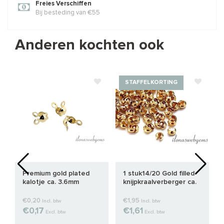
Freies Verschiffen
Bij besteding van €55
Anderen kochten ook
STAFFELKORTING
Premium gold plated
1 stuk14/20 Gold filled
kalotje ca. 3.6mm
knijpkraalverberger ca.
3mm
€0,20
€1,95
Incl. btw
Incl. btw
€0,17
€1,61
Excl. btw
Excl. btw