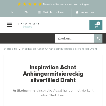
Bewertet mit einem
-
von
-
beoordelingen
NL
EN
Mein Moodboard
anmelden
0
/
Startseite
Inspiration Achat Anhängermitviereckig silverfilled Draht
Wellicht zijn deze
×
producten ook interessant
Inspiration Achat
voor je?
Anhängermitviereckig
silverfilled Draht
Artikelnummer:
Inspiratie Agaat hanger met vierkant
silverfilled draad