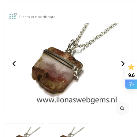
Plaats in moodboard
14/20 Gold filled kralen
GARNET: Griffin zijde
rond van: 2 t/m 12mm
draad
2 meter met naald
€0,28
€2,45
Incl. btw
Incl. btw
9.6
€0,23
€2,02
Excl. btw
Excl. btw
BESTEL
BESTEL