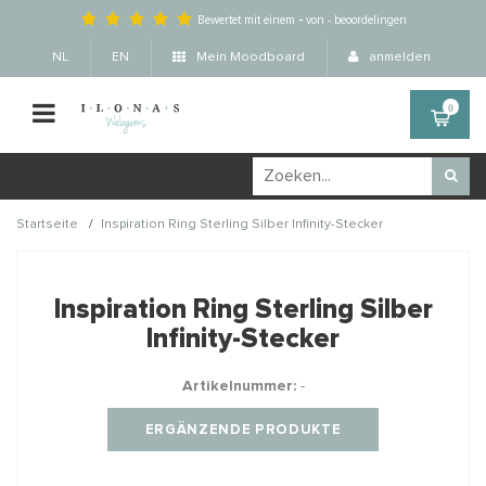
Bewertet mit einem
-
von
-
beoordelingen
NL
EN
Mein Moodboard
anmelden
0
/
Startseite
Inspiration Ring Sterling Silber Infinity-Stecker
Wellicht zijn deze
×
producten ook interessant
Inspiration Ring Sterling Silber
voor je?
Infinity-Stecker
Artikelnummer:
-
ERGÄNZENDE PRODUKTE