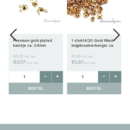
Premium gold plated
1 stuk14/20 Gold filled
kalotje ca. 3.6mm
knijpkraalverberger ca.
3mm
€0,20
€1,95
Incl. btw
Incl. btw
€0,17
€1,61
Excl. btw
Excl. btw
BESTEL
BESTEL