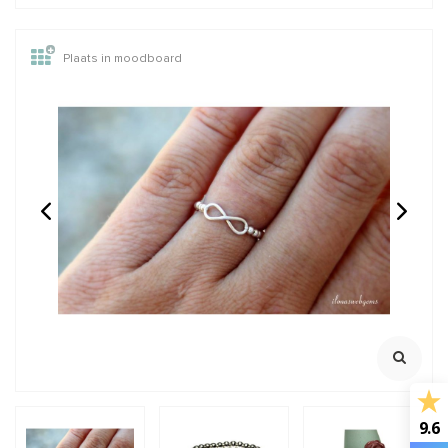
Plaats in moodboard
14/20 Gold filled kralen
GARNET: Griffin zijde
rond van: 2 t/m 12mm
draad
2 meter met naald
€0,28
€2,45
Incl. btw
Incl. btw
€0,23
€2,02
Excl. btw
Excl. btw
BESTEL
BESTEL
9.6