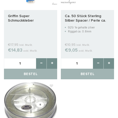
Griffin Super
Ca. 50 Stück Sterling
Schmuckkleber
Silber Spacer / Perle ca.
2,5mm
925/ 1e gehalte zilver
Rijggat ca. 0.8mm
€17,95
€10,95
Inkl. MwSt.
Inkl. MwSt.
€14,83
€9,05
exkl. MwSt.
exkl. MwSt.
BESTEL
BESTEL