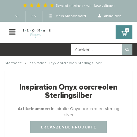
Bewertet mit einem
-
von
-
beoordelingen
NL
EN
Mein Moodboard
anmelden
0
/
Startseite
Inspiration Onyx oorcreolen Sterlingsilber
Wellicht zijn deze
×
producten ook interessant
Inspiration Onyx oorcreolen
voor je?
Sterlingsilber
Artikelnummer:
Inspiratie Onyx oorcreolen sterling
zilver
STAFFELKORTING
ERGÄNZENDE PRODUKTE