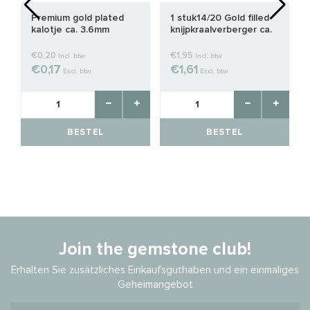
Premium gold plated
1 stuk14/20 Gold filled
kalotje ca. 3.6mm
knijpkraalverberger ca.
3mm
€0,20
€1,95
Incl. btw
Incl. btw
€0,17
€1,61
Excl. btw
Excl. btw
BESTEL
BESTEL
Join the gemstone club!
Erhalten Sie zusätzliches Einkaufsguthaben und ein einmaliges
Geheimangebot