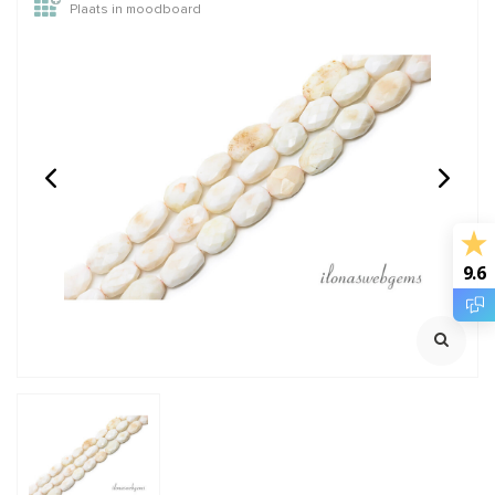
Plaats in moodboard
14/20 Gold filled
14/20 Gold filled kralen
knijpkraaltjes buis ca.
rond van: 2 t/m 12mm
2x2mm
Rijggat ca. 1.2mm
Klik voor staffelkorting
€0,95
€0,28
Incl. btw
Incl. btw
9.6
€0,79
€0,23
Excl. btw
Excl. btw
BESTEL
BESTEL