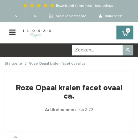
Bewertet mit einem
-
von
-
beoordelingen
NL
EN
Mein Moodboard
anmelden
0
/
Startseite
Roze Opaal kralen facet ovaal ca.
Wellicht zijn deze
×
producten ook interessant
Roze Opaal kralen facet ovaal
voor je?
ca.
Artikelnummer:
kar2-72
STAFFELKORTING