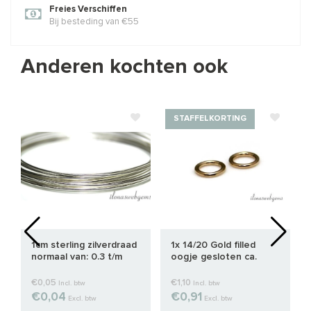
Freies Verschiffen
Bij besteding van €55
Anderen kochten ook
STAFFELKORTING
1cm sterling zilverdraad
1x 14/20 Gold filled
normaal van: 0.3 t/m
oogje gesloten ca.
1.0mm
4x0.65mm
€0,05
€1,10
Incl. btw
Incl. btw
€0,04
€0,91
Excl. btw
Excl. btw