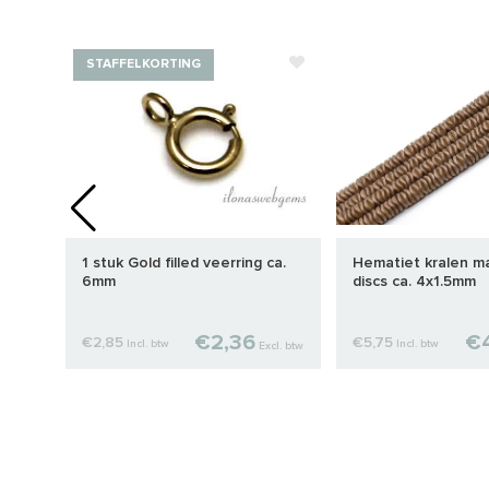
STAFFELKORTING
ren
1 stuk Gold filled veerring ca.
Hematiet kralen m
6mm
discs ca. 4x1.5mm
€2,36
€4
€2,85
€5,75
Incl. btw
Incl. btw
cl. btw
Excl. btw