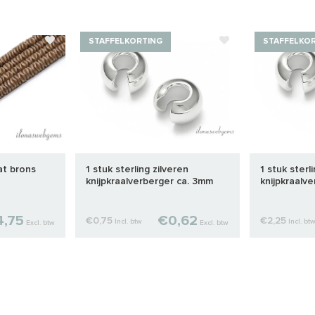
STAFFELKORTING
STAFFELKO
at brons
1 stuk sterling zilveren
1 stuk sterl
knijpkraalverberger ca. 3mm
knijpkraalv
,75
€0,62
€0,75
€2,25
Incl. btw
Incl. bt
Excl. btw
Excl. btw