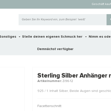
Geschäft kau
Sonstiges
Stelle deinen eigenen Schmuck her
Nimm es ode
Demnächst verfügbar
 ook interessant voor je?
Sterling Silber Anhänger
Artikelnummer:
Zi96-12
STAFFELKORTING
STAFFELKO
925 / 1. Inhalt Silber, Beide Augen sind gesch
Facettenschnitt