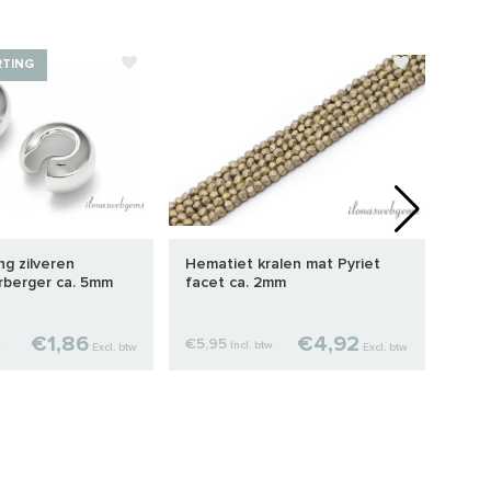
RTING
STA
ing zilveren
Hematiet kralen mat Pyriet
Sterl
erberger ca. 5mm
facet ca. 2mm
knij
2x2
€1,86
€4,92
€5,95
€0,
w
Incl. btw
Excl. btw
Excl. btw