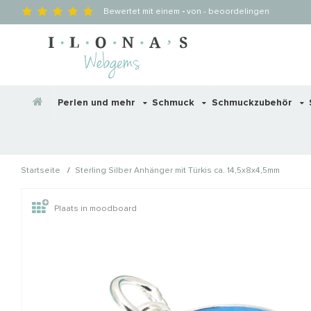
Bewertet mit einem
-
von
-
beoordelingen
Perlen und mehr
Schmuck
Schmuckzubehör
/
Startseite
Sterling Silber Anhänger mit Türkis ca. 14,5x8x4,5mm
Wellicht zijn deze producten
Plaats in moodboard
STAFFELKORTING