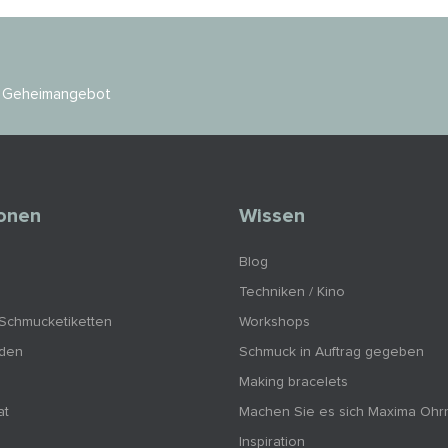
es Geheimangebot
ionen
Wissen
Blog
Techniken / Kino
 Schmucketiketten
Workshops
nden
Schmuck in Auftrag gegeben
Making bracelets
at
Machen Sie es sich Maxima Ohr
Inspiration