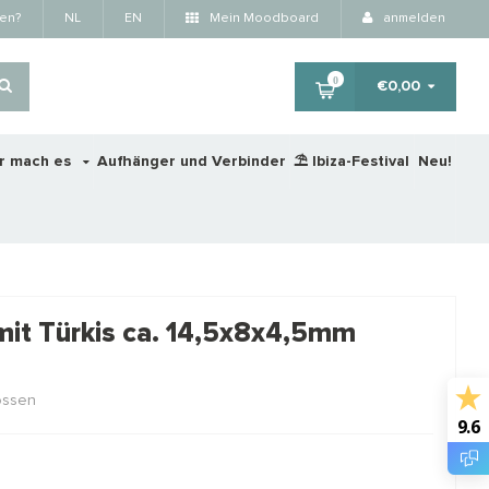
fen?
NL
EN
Mein Moodboard
anmelden
0
€0,00
r mach es
Aufhänger und Verbinder
⛱️ Ibiza-Festival
Neu!
×
 mit Türkis ca. 14,5x8x4,5mm
RTING
STAFFELKORTING
lossen
9.6