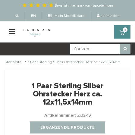
Bewertet mit einem
-
von
-
beoordelingen
NL
EN
Mein Moodboard
anmelden
0
/
Startseite
1 Paar Sterling Silber Ohrstecker Herz ca. 12x11,5x14mm
Wellicht zijn deze
×
producten ook interessant
1 Paar Sterling Silber
voor je?
Ohrstecker Herz ca.
12x11,5x14mm
Artikelnummer:
Zi32-19
STAFFELKORTING
ERGÄNZENDE PRODUKTE