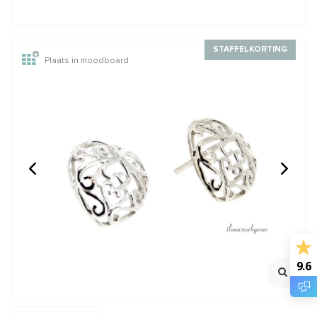
STAFFELKORTING
Plaats in moodboard
14/20 Gold filled
GARNET: Griffin zijde
knijpkraaltjes buis ca.
draad
2x2mm
Rijggat ca. 1.2mm
2 meter met naald
Klik voor staffelkorting
€0,95
€2,45
Incl. btw
Incl. btw
€0,79
€2,02
Excl. btw
Excl. btw
BESTEL
BESTEL
9.6