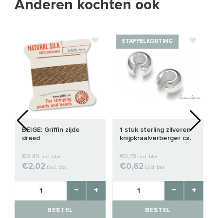
Anderen kochten ook
STAFFELKORTING
BEIGE: Griffin zijde
1 stuk sterling zilveren
draad
knijpkraalverberger ca.
3mm
€2,45
€0,75
Incl. btw
Incl. btw
€2,02
€0,62
Excl. btw
Excl. btw
BESTEL
BESTEL