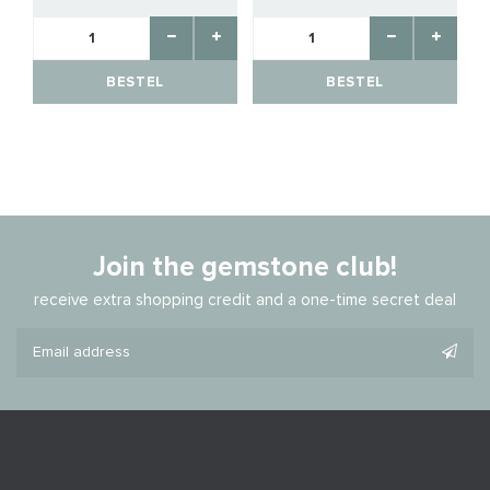
BESTEL
BESTEL
Join the gemstone club!
receive extra shopping credit and a one-time secret deal