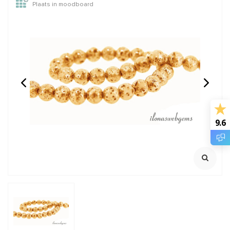
Plaats in moodboard
GARNET: Griffin zijde
1 stuk Sterling zilveren
draad
draadbeschermer /
draadgeleider ca.
2 meter met naald
925/ 1e gehalte zilver
4.7mm
Maximale dikte rijgdraad ca.
0.80mm
Klik voor staffelkorting
€2,45
€0,85
Incl. btw
Incl. btw
9.6
€2,02
€0,70
Excl. btw
Excl. btw
BESTEL
BESTEL