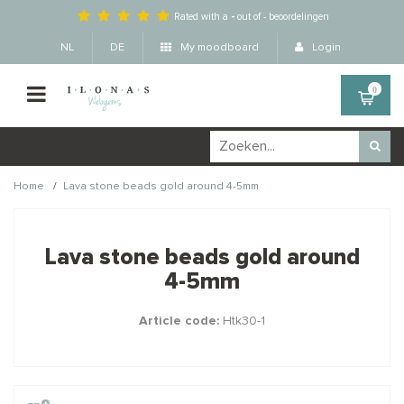
Rated with a
-
out of
-
beoordelingen
NL
DE
My moodboard
Login
0
/
Home
Lava stone beads gold around 4-5mm
Wellicht zijn deze
×
producten ook interessant
Lava stone beads gold around
voor je?
4-5mm
Article code:
Htk30-1
STAFFELKORTING