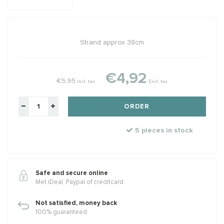
Strand approx 38cm
€4,92
€5,95
Incl. tax
Excl. tax
ORDER
5 pieces in stock
Safe and secure online
Met iDeal, Paypal of creditcard
Not satisfied, money back
100% guaranteed