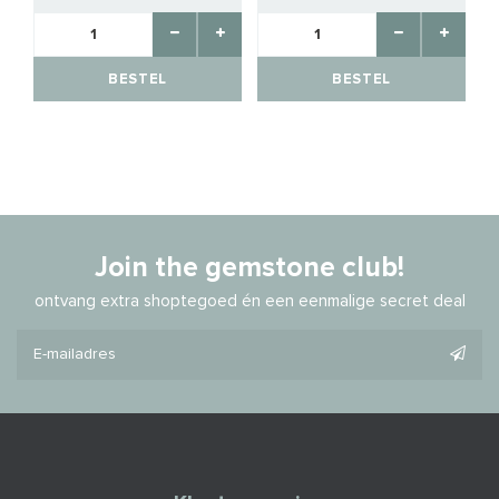
BESTEL
BESTEL
Join the gemstone club!
ontvang extra shoptegoed én een eenmalige secret deal