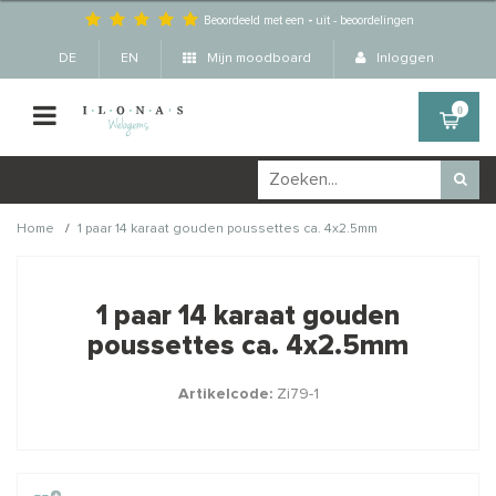
Beoordeeld met een
-
uit
-
beoordelingen
DE
EN
Mijn moodboard
Inloggen
0
/
Home
1 paar 14 karaat gouden poussettes ca. 4x2.5mm
Wellicht zijn deze
×
producten ook interessant
1 paar 14 karaat gouden
voor je?
poussettes ca. 4x2.5mm
Artikelcode:
Zi79-1
STAFFELKORTING