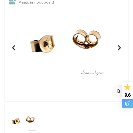
Plaats in moodboard
Maansteen coin gold
1x sterling zilveren lock-
plated ca. 18x3.5mm
in oogje ca. 6x1mm
Kralen variëren in maat
Oersterk oogje met lock
Elke kraal iets anders
mechanisme
Klik voor youtube filmpje
Klik voor staffelkorting
€3,00
€1,75
Incl. btw
Incl. btw
€2,48
€1,45
Excl. btw
Excl. btw
9.6
BESTEL
BESTEL