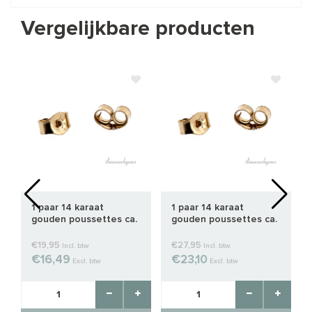
Vergelijkbare producten
1 paar 14 karaat
1 paar 14 karaat
gouden poussettes ca.
gouden poussettes ca.
4.5x3mm
4.8x3.8mm
€19,95
€27,95
Incl. btw
Incl. btw
€16,49
€23,10
Excl. btw
Excl. btw