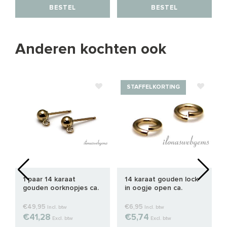
BESTEL
BESTEL
Anderen kochten ook
STAFFELKORTING
1 paar 14 karaat
14 karaat gouden lock
gouden oorknopjes ca.
in oogje open ca.
5mm
3.5x0.5mm
€49,95
€6,95
Incl. btw
Incl. btw
€41,28
€5,74
Excl. btw
Excl. btw