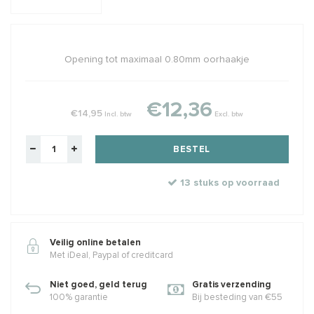
Opening tot maximaal 0.80mm oorhaakje
€12,36
€14,95
Incl. btw
Excl. btw
BESTEL
13 stuks op voorraad
Veilig online betalen
Met iDeal, Paypal of creditcard
Niet goed, geld terug
Gratis verzending
100% garantie
Bij besteding van €55