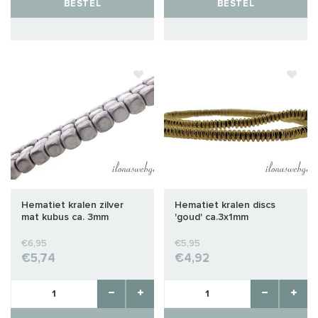
BESTEL
BESTEL
Hematiet kralen zilver
Hematiet kralen discs
mat kubus ca. 3mm
'goud' ca.3x1mm
€6,95
€5,95
€5,74
€4,92