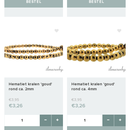
BESTEL
BESTEL
Hematiet kralen 'goud'
Hematiet kralen 'goud'
rond ca. 2mm
rond ca. 4mm
€3,95
€3,95
€3,26
€3,26