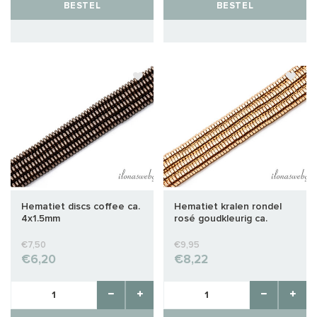
BESTEL
BESTEL
Hematiet discs coffee ca.
Hematiet kralen rondel
4x1.5mm
rosé goudkleurig ca.
4x1mm
€7,50
€9,95
€6,20
€8,22