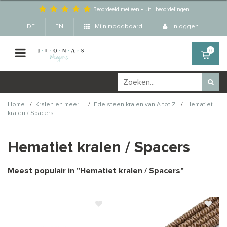
Beoordeeld met een
-
uit
-
beoordelingen
DE
EN
Mijn moodboard
Inloggen
0
/
/
/
Home
Kralen en meer...
Edelsteen kralen van A tot Z
Hematiet
kralen / Spacers
Hematiet kralen / Spacers
Meest populair in "
Hematiet kralen / Spacers
"