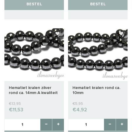
BESTEL
BESTEL
Hematiet kralen zilver
Hematiet kralen rond ca.
rond ca. 14mm A kwaliteit
10mm
€13,95
€5,95
€11,53
€4,92