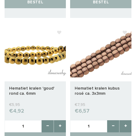
BESTEL
BESTEL
Hematiet kralen 'goud'
Hematiet kralen kubus
rond ca. 6mm
rosé ca. 3x3mm
€5,95
€7,95
€4,92
€6,57