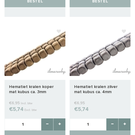
BESTEL
BESTEL
Hematiet kralen koper
Hematiet kralen zilver
mat kubus ca. 3mm
mat kubus ca. 4mm
€6,95
€6,95
Incl. btw
€5,74
€5,74
Excl. btw