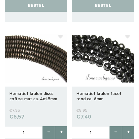
BESTEL
BESTEL
Hematiet kralen discs
Hematiet kralen facet
coffee mat ca. 4x1.5mm
rond ca. 6mm
€7,95
€8,95
€6,57
€7,40