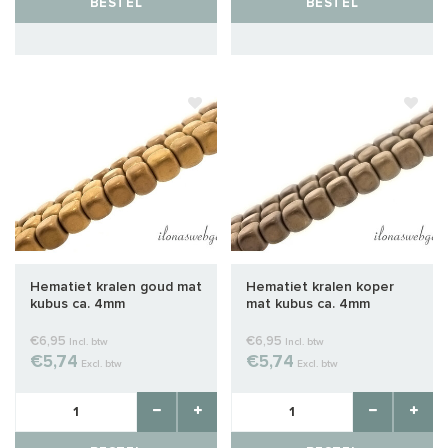
BESTEL
BESTEL
Hematiet kralen goud mat
Hematiet kralen koper
kubus ca. 4mm
mat kubus ca. 4mm
€6,95
€6,95
Incl. btw
Incl. btw
€5,74
€5,74
Excl. btw
Excl. btw