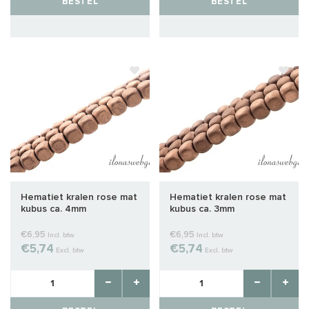
BESTEL
BESTEL
Hematiet kralen rose mat
Hematiet kralen rose mat
kubus ca. 4mm
kubus ca. 3mm
€6,95
€6,95
Incl. btw
Incl. btw
€5,74
€5,74
Excl. btw
Excl. btw