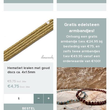
Gratis edelsteen
armbandjes!
Ontvang een gratis
armbandje t.w.v. €24,95 bij
besteding van €75, en
zelfs twee armbandjes
t.w.v €49,95 vanaf een
orderwaarde van €100!
Hematiet kralen mat goud
discs ca. 4x1.5mm
€5,75
Incl. btw
€4,75
Excl. btw
BESTEL