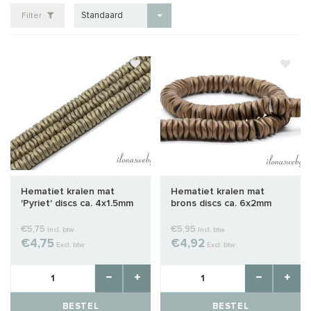
Standaard
Filter
Hematiet kralen mat
Hematiet kralen mat
'Pyriet' discs ca. 4x1.5mm
brons discs ca. 6x2mm
€5,75
€5,95
Incl. btw
Incl. btw
€4,75
€4,92
Excl. btw
Excl. btw
BESTEL
BESTEL