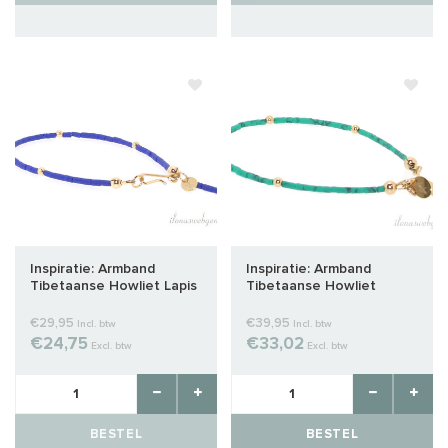
Inspiratie: Armband
Inspiratie: Armband
Tibetaanse Howliet Lapis
Tibetaanse Howliet
met Gold Filled spacers
kralen Malachite met Gold
Filled spacers
€29,95
€39,95
Incl. btw
Incl. btw
€24,75
€33,02
Excl. btw
Excl. btw
BESTEL
BESTEL