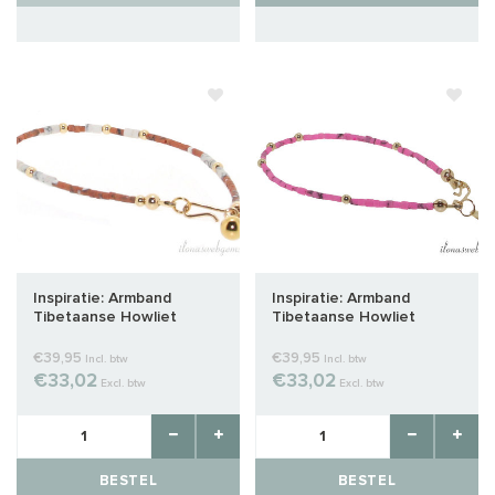
Inspiratie: Armband
Inspiratie: Armband
Tibetaanse Howliet
Tibetaanse Howliet
kralen Terra Onyx met
kralen roze mix met Gold
Gold Filled spacers
Filled spacers
€39,95
€39,95
Incl. btw
Incl. btw
€33,02
€33,02
Excl. btw
Excl. btw
BESTEL
BESTEL