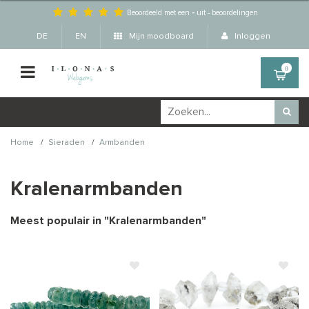
Beoordeeld met een
-
uit
-
beoordelingen
DE
EN
Mijn moodboard
Inloggen
0
/
/
Home
Sieraden
Armbanden
Kralenarmbanden
Meest populair in "
Kralenarmbanden
"