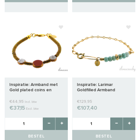
Inspiratie: Armband met
Inspiratie: Larimar
Gold plated coins en
Goldfilled Armband
Hematiet discs
€44,95
€129,95
Incl. btw
€37,15
€107,40
Excl. btw
BESTEL
BESTEL