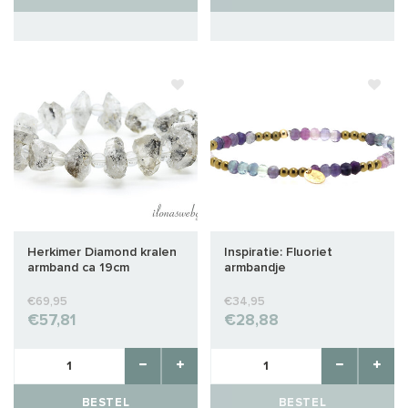
Herkimer Diamond kralen
Inspiratie: Fluoriet
armband ca 19cm
armbandje
€69,95
€34,95
€57,81
€28,88
BESTEL
BESTEL