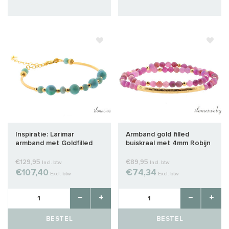
Inspiratie: Larimar
Armband gold filled
armband met Goldfilled
buiskraal met 4mm Robijn
buiskraal
€129,95
€89,95
Incl. btw
Incl. btw
€107,40
€74,34
Excl. btw
Excl. btw
BESTEL
BESTEL