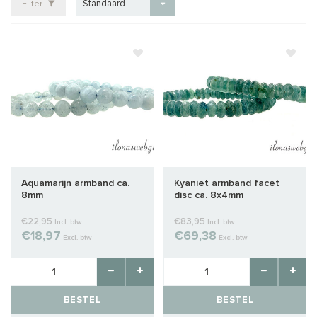
Standaard
Filter
Aquamarijn armband ca.
Kyaniet armband facet
8mm
disc ca. 8x4mm
€22,95
€83,95
Incl. btw
Incl. btw
€18,97
€69,38
Excl. btw
Excl. btw
BESTEL
BESTEL