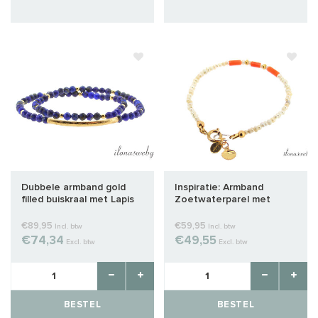
Dubbele armband gold
Inspiratie: Armband
filled buiskraal met Lapis
Zoetwaterparel met
Lazuli
Koraal
€89,95
€59,95
Incl. btw
Incl. btw
€74,34
€49,55
Excl. btw
Excl. btw
BESTEL
BESTEL