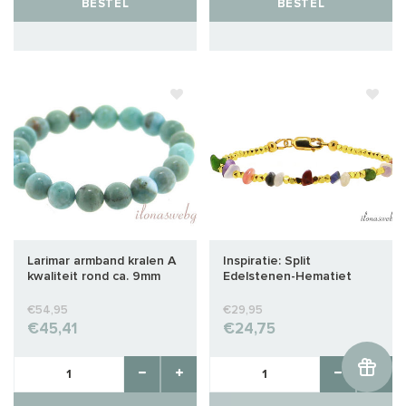
BESTEL
BESTEL
Larimar armband kralen A
Inspiratie: Split
kwaliteit rond ca. 9mm
Edelstenen-Hematiet
Vermeil armband
€54,95
€29,95
€45,41
€24,75