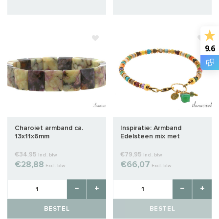
9.6
Charoiet armband ca.
Inspiratie: Armband
13x11x6mm
Edelsteen mix met
groene Onyx hangertje
€34,95
€79,95
Incl. btw
Incl. btw
€28,88
€66,07
Excl. btw
Excl. btw
BESTEL
BESTEL