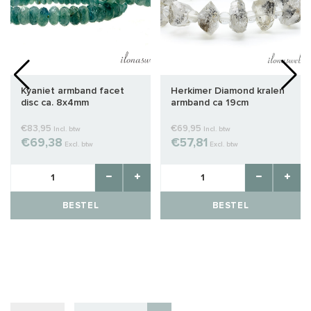
Kyaniet armband facet
Herkimer Diamond kralen
disc ca. 8x4mm
armband ca 19cm
€83,95
€69,95
Incl. btw
Incl. btw
€69,38
€57,81
Excl. btw
Excl. btw
BESTEL
BESTEL