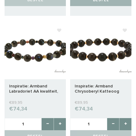
BESTEL
BESTEL
Inspiratie: Armband
Inspiratie: Armband
Labradoriet AA kwaliteit,
Chrysoberyl Katteoog
Mix edelsteen en Gold
met 14krt rosé Gold filled
filled
€89,95
€89,95
€74,34
€74,34