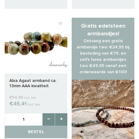
Gratis edelsteen
armbandjes!
Ontvang een gratis
armbandje t.w.v. €24,95 bij
besteding van €75, en
zelfs twee armbandjes
t.w.v €49,95 vanaf een
orderwaarde van €100!
Alxa Agaat armband ca.
13mm AAA kwaliteit
€54,95
Incl. btw
€45,41
Excl. btw
BESTEL