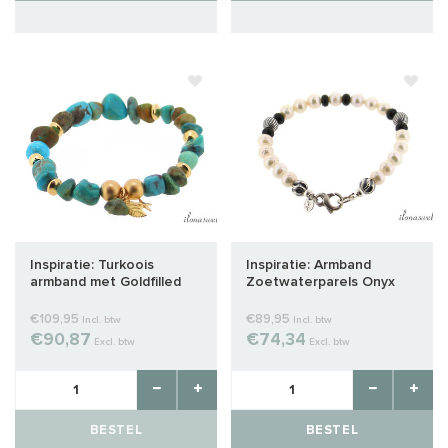
Inspiratie: Turkoois
Inspiratie: Armband
armband met Goldfilled
Zoetwaterparels Onyx
Sterling zilver (M/V)
€109,95
€89,95
Incl. btw
Incl. btw
€90,87
€74,34
Excl. btw
Excl. btw
BESTEL
BESTEL