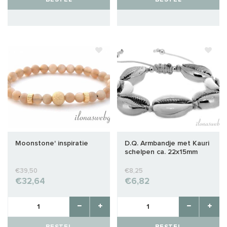
Moonstone' inspiratie
D.Q. Armbandje met Kauri
schelpen ca. 22x15mm
€39,50
€8,25
€32,64
€6,82