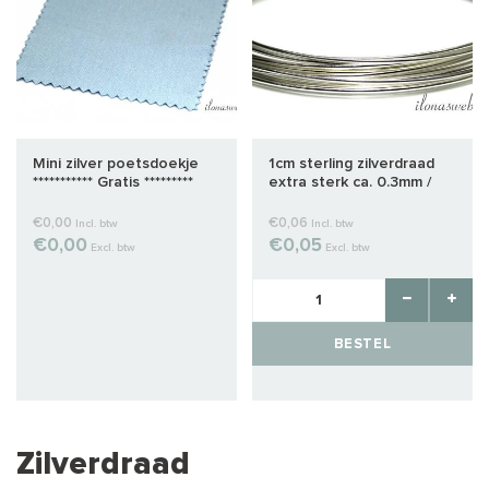
Mini zilver poetsdoekje
1cm sterling zilverdraad
*********** Gratis *********
extra sterk ca. 0.3mm /
28GA
€0,00
€0,06
Incl. btw
Incl. btw
€0,00
€0,05
Excl. btw
Excl. btw
BESTEL
Zilverdraad