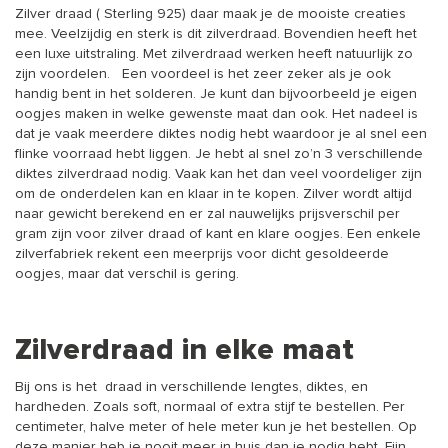
Zilver draad ( Sterling 925) daar maak je de mooiste creaties
mee. Veelzijdig en sterk is dit zilverdraad. Bovendien heeft het
een luxe uitstraling. Met zilverdraad werken heeft natuurlijk zo
zijn voordelen. Een voordeel is het zeer zeker als je ook
handig bent in het solderen. Je kunt dan bijvoorbeeld je eigen
oogjes maken in welke gewenste maat dan ook. Het nadeel is
dat je vaak meerdere diktes nodig hebt waardoor je al snel een
flinke voorraad hebt liggen. Je hebt al snel zo’n 3 verschillende
diktes zilverdraad nodig. Vaak kan het dan veel voordeliger zijn
om de onderdelen kan en klaar in te kopen. Zilver wordt altijd
naar gewicht berekend en er zal nauwelijks prijsverschil per
gram zijn voor zilver draad of kant en klare oogjes. Een enkele
zilverfabriek rekent een meerprijs voor dicht gesoldeerde
oogjes, maar dat verschil is gering.
Zilverdraad in elke maat
Bij ons is het draad in verschillende lengtes, diktes, en
hardheden. Zoals soft, normaal of extra stijf te bestellen. Per
centimeter, halve meter of hele meter kun je het bestellen. Op
deze manier heb je nooit meer in huis dan je nodig hebt. Fijn