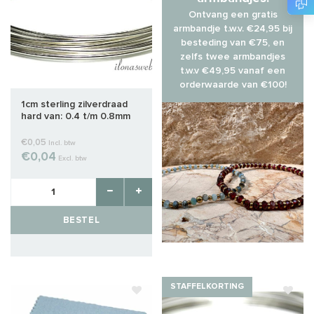
Ontvang een gratis
armbandje t.w.v. €24,95 bij
besteding van €75, en
zelfs twee armbandjes
t.w.v €49,95 vanaf een
orderwaarde van €100!
1cm sterling zilverdraad
hard van: 0.4 t/m 0.8mm
€0,05
Incl. btw
€0,04
Excl. btw
BESTEL
STAFFELKORTING