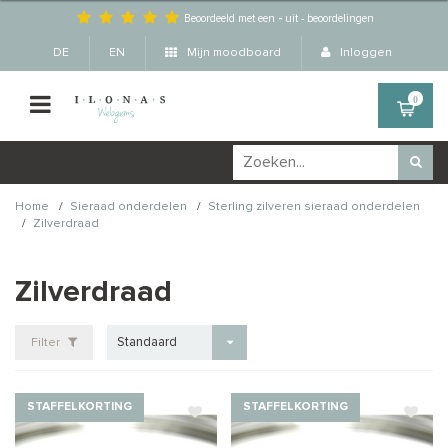
Beoordeeld met een
-
uit
-
beoordelingen
DE
EN
Mijn moodboard
Inloggen
0
/
/
Home
Sieraad onderdelen
Sterling zilveren sieraad onderdelen
/
Zilverdraad
Zilverdraad
Standaard
Filter
STAFFELKORTING
STAFFELKORTING