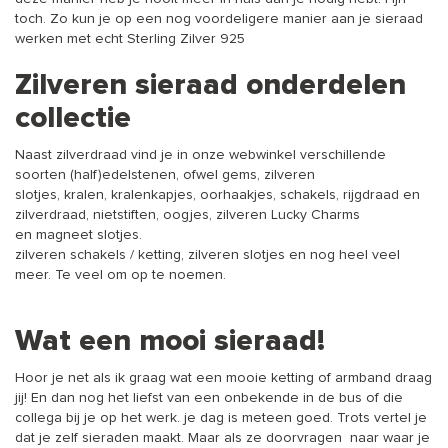
toch. Zo kun je op een nog voordeligere manier aan je sieraad
werken met echt Sterling Zilver 925
Zilveren sieraad onderdelen
collectie
Naast zilverdraad vind je in onze webwinkel verschillende
soorten (half)
edelstenen
, ofwel gems, zilveren
slotjes,
kralen
,
kralenkapjes
,
oorhaakjes
, schakels, rijgdraad en
zilverdraad,
nietstiften
,
oogjes
, zilveren Lucky Charms
en
magneet slotjes
.
zilveren schakels / ketting
, zilveren
slotjes
en nog heel veel
meer. Te veel om op te noemen.
Wat een mooi sieraad!
Hoor je net als ik graag wat een mooie ketting of armband draag
jij! En dan nog het liefst van een onbekende in de bus of die
collega bij je op het werk. je dag is meteen goed. Trots vertel je
dat je zelf sieraden maakt. Maar als ze doorvragen naar waar je