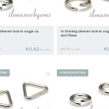
zilveren lock-in oogje ca.
1x Sterling zilveren lock-in oog
4x0.75mm
€0,62
€
€0,75
tw
Incl. btw
Excl. btw
TING
STAFFELKORTING