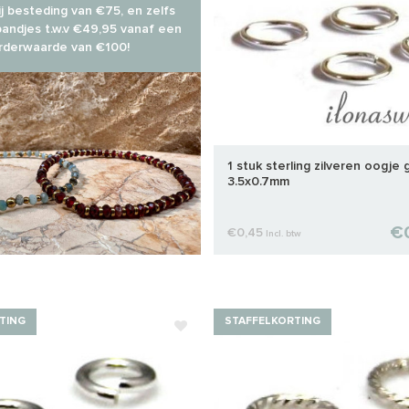
j besteding van €75, en zelfs
andjes t.w.v €49,95 vanaf een
rderwaarde van €100!
1 stuk sterling zilveren oogje 
3.5x0.7mm
€
€0,45
Incl. btw
TING
STAFFELKORTING