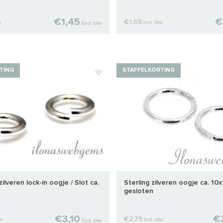
€1,45
€
€1,65
w
Incl. btw
Excl. btw
TING
STAFFELKORTING
zilveren lock-in oogje / Slot ca.
Sterling zilveren oogje ca. 10
gesloten
€3,10
€
€2,75
tw
Incl. btw
Excl. btw