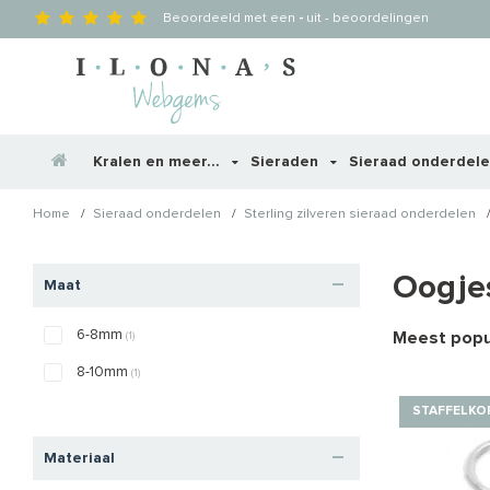
Beoordeeld met een
-
uit
-
beoordelingen
Kralen en meer...
Sieraden
Sieraad onderdel
/
/
Home
Sieraad onderdelen
Sterling zilveren sieraad onderdelen
Oogje
Maat
6-8mm
Meest popul
(1)
8-10mm
(1)
STAFFELKO
Materiaal