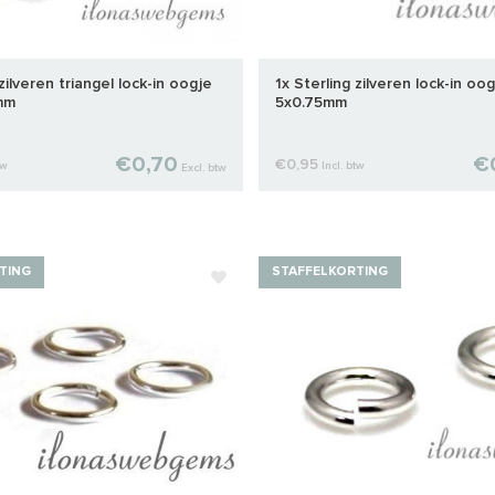
zilveren triangel lock-in oogje
1x Sterling zilveren lock-in oog
mm
5x0.75mm
€0,70
€
€0,95
tw
Incl. btw
Excl. btw
TING
STAFFELKORTING