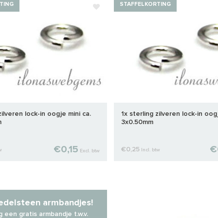
TING
STAFFELKORTING
zilveren lock-in oogje mini ca.
1x sterling zilveren lock-in oog
m
3x0.50mm
€0,15
€
€0,25
w
Incl. btw
Excl. btw
 edelsteen armbandjes!
 een gratis armbandje t.w.v.