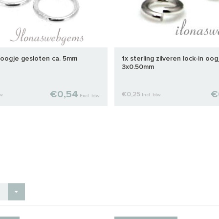
ed oogje gesloten ca. 5mm
1x sterling zilveren lock-in oog
3x0.50mm
€0,54
€
€0,25
tw
Incl. btw
Excl. btw