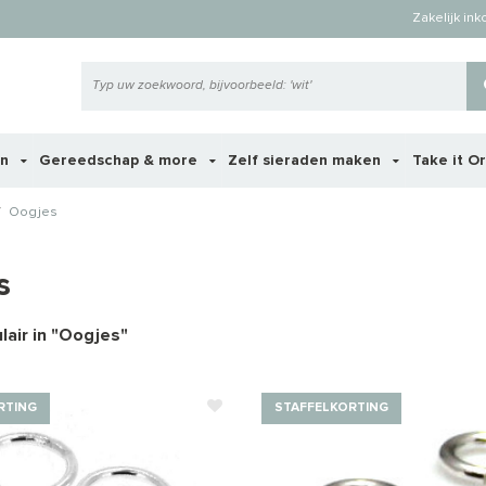
Zakelijk in
en
Gereedschap & more
Zelf sieraden maken
Take it O
/
Oogjes
s
air in "
Oogjes
"
RTING
STAFFELKORTING