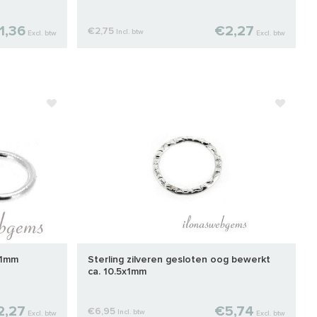
1,36
€2,27
€2,75
Incl. btw
Excl. btw
Excl. btw
x1mm
Sterling zilveren gesloten oog bewerkt
ca. 10.5x1mm
2,27
€5,74
€6,95
Incl. btw
Excl. btw
Excl. btw