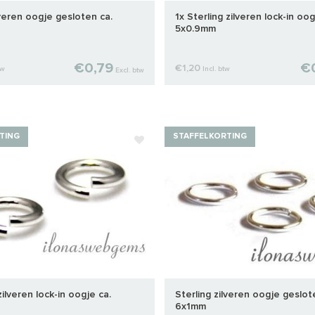
lveren oogje gesloten ca.
1x Sterling zilveren lock-in oog
5x0.9mm
€0,79
€
€1,20
tw
Incl. btw
Excl. btw
TING
STAFFELKORTING
zilveren lock-in oogje ca.
Sterling zilveren oogje geslot
6x1mm