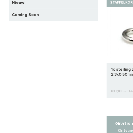
Nieuw!
STAFFELKOR
Coming Soon
1x sterling 
2.3x0.50m
€0,18
Incl. bt
Gratis
Ontvang