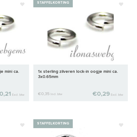
STAFFELKORTING
je mini ca.
1x sterling zilveren lock-in oogje mini ca.
3x0.65mm
0,21
€0,29
€0,35
Incl. btw
Excl. btw
Excl. btw
STAFFELKORTING