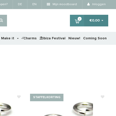
kopen?
DE
EN
Mijn moodboard
Inloggen
0
€0,00
r Make it
✓Charms
⛱️Ibiza Festival
Nieuw!
Coming Soon
STAFFELKORTING