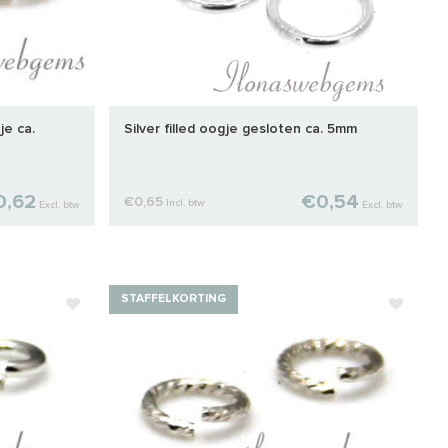
je ca.
Silver filled oogje gesloten ca. 5mm
0,62
€0,54
€0,65
Incl. btw
Excl. btw
Excl. btw
STAFFELKORTING