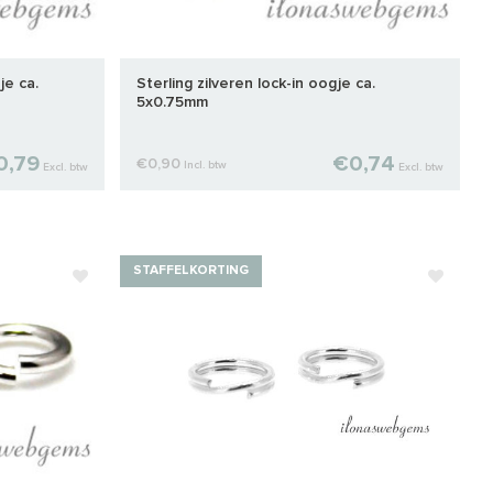
je ca.
Sterling zilveren lock-in oogje ca.
5x0.75mm
0,79
€0,74
€0,90
Incl. btw
Excl. btw
Excl. btw
STAFFELKORTING