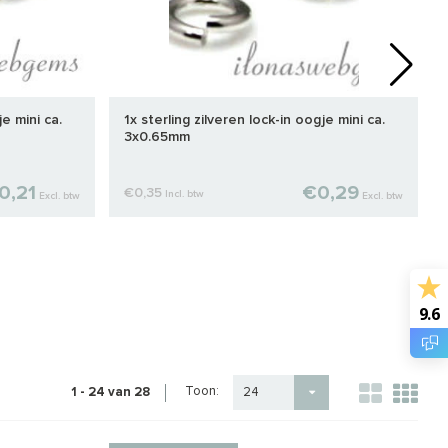
je mini ca.
1x sterling zilveren lock-in oogje mini ca.
3x0.65mm
0,21
€0,29
€0,35
Incl. btw
Excl. btw
Excl. btw
9.6
Toon:
1 - 24 van 28
24