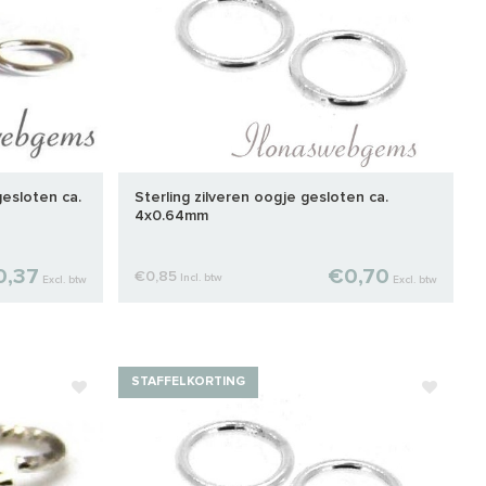
gesloten ca.
Sterling zilveren oogje gesloten ca.
4x0.64mm
0,37
€0,70
€0,85
Incl. btw
Excl. btw
Excl. btw
STAFFELKORTING