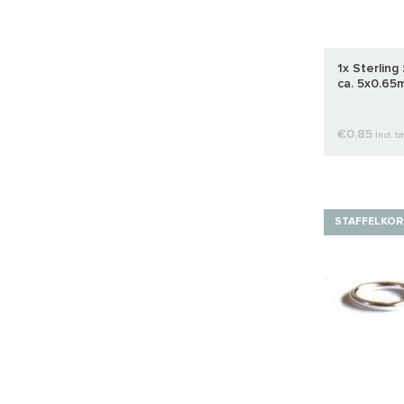
1x Sterling 
ca. 5x0.65
€0,85
Incl. b
STAFFELKOR