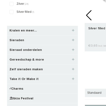
Zilver
(24)
Silver filled
(1)
1 stuk sterling zilveren oogje gesloten ca.
Silver fill
Kralen en meer...
3.5x0.7mm
Sieraden
€0,37
€0,45
€0,65
Incl. btw
Incl. b
tw
Excl. btw
Sieraad onderdelen
Gereedschap & more
Zelf sieraden maken
Take it Or Make it
✓Charms
Standaard
⛱️Ibiza Festival