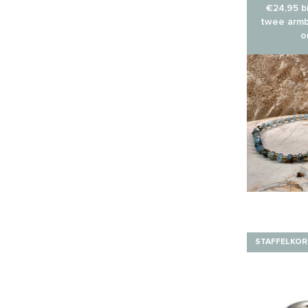
€24,95 bi
twee armb
o
STAFFELKOR