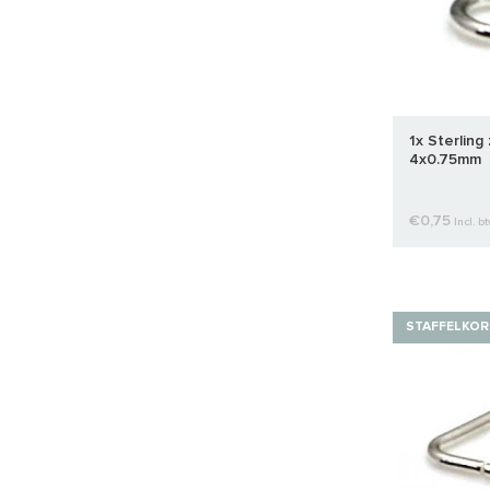
1x Sterling 
4x0.75mm
€0,75
Incl. b
STAFFELKOR