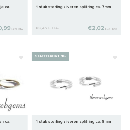
je ca.
1 stuk sterling zilveren splitring ca. 7mm
0,99
€2,02
€2,45
Incl. btw
Excl. btw
Excl. btw
STAFFELKORTING
en ca.
1 stuk sterling zilveren splitring ca. 8mm