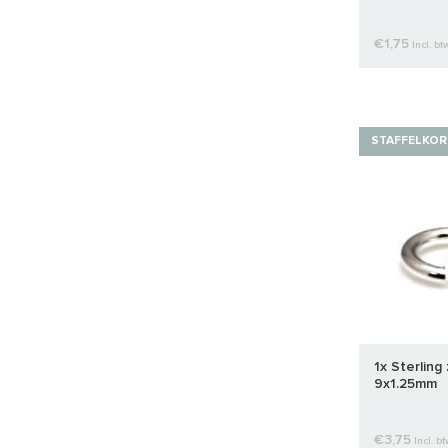
€1,75
Incl. bt
STAFFELKOR
1x Sterling 
9x1.25mm
€3,75
Incl. b