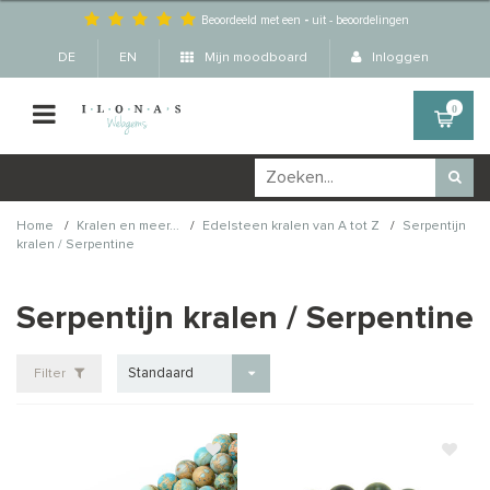
Beoordeeld met een
-
uit
-
beoordelingen
DE
EN
Mijn moodboard
Inloggen
0
/
/
/
Home
Kralen en meer...
Edelsteen kralen van A tot Z
Serpentijn
kralen / Serpentine
Serpentijn kralen / Serpentine
Standaard
Filter