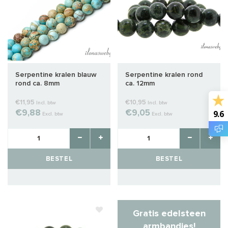
Serpentine kralen blauw
Serpentine kralen rond
rond ca. 8mm
ca. 12mm
€11,95
€10,95
Incl. btw
Incl. btw
9.6
€9,88
€9,05
Excl. btw
Excl. btw
BESTEL
BESTEL
Gratis edelsteen
armbandjes!