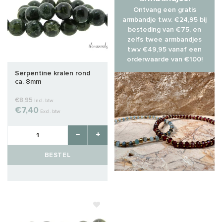
Ontvang een gratis
armbandje t.w.v. €24,95 bij
besteding van €75, en
zelfs twee armbandjes
t.w.v €49,95 vanaf een
orderwaarde van €100!
Serpentine kralen rond
ca. 8mm
€8,95
Incl. btw
€7,40
Excl. btw
BESTEL