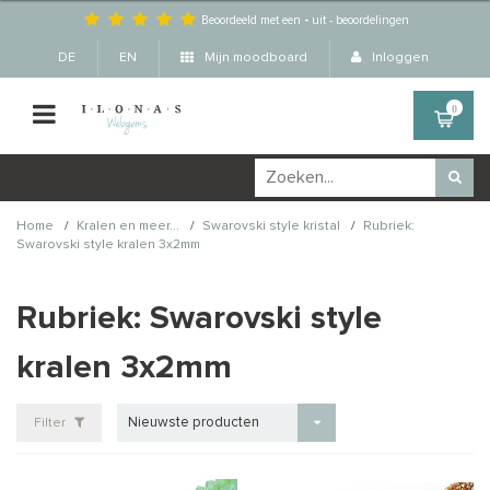
Beoordeeld met een
-
uit
-
beoordelingen
DE
EN
Mijn moodboard
Inloggen
0
/
/
/
Home
Kralen en meer...
Swarovski style kristal
Rubriek:
Swarovski style kralen 3x2mm
Rubriek: Swarovski style
kralen 3x2mm
Nieuwste producten
Filter