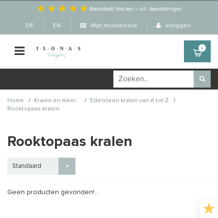
Beoordeeld met een
-
uit
-
beoordelingen
DE
EN
Mijn moodboard
Inloggen
0
/
/
/
Home
Kralen en meer...
Edelsteen kralen van A tot Z
Rooktopaas kralen
Rooktopaas kralen
Standaard
Geen producten gevonden!...