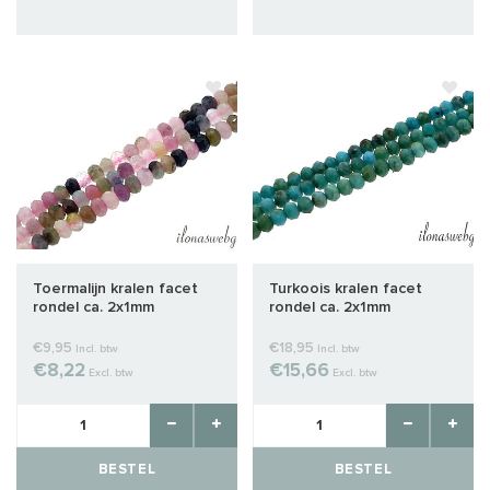
Toermalijn kralen facet
Turkoois kralen facet
rondel ca. 2x1mm
rondel ca. 2x1mm
€9,95
€18,95
Incl. btw
Incl. btw
€8,22
€15,66
Excl. btw
Excl. btw
BESTEL
BESTEL