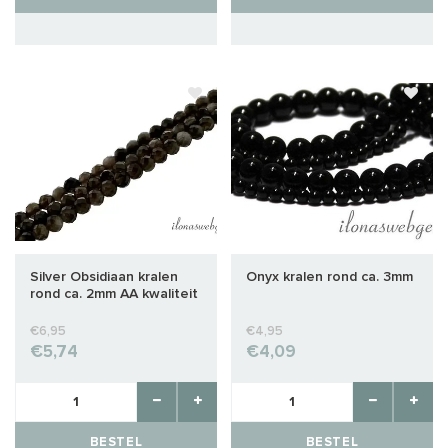
Silver Obsidiaan kralen
Onyx kralen rond ca. 3mm
rond ca. 2mm AA kwaliteit
slijping
€6,95
€4,95
€5,74
€4,09
BESTEL
BESTEL