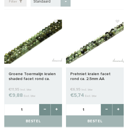
Standaard
Filter
Groene Toermalijn kralen
Prehniet kralen facet
shaded facet rond ca.
rond ca. 2.5mm AA
2mm AA kwaliteit slijping
kwaliteit slijping
€11,95
€6,95
Incl. btw
Incl. btw
€9,88
€5,74
Excl. btw
Excl. btw
BESTEL
BESTEL