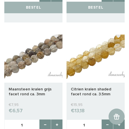
BESTEL
BESTEL
Maansteen kralen grijs
Citrien kralen shaded
facet rond ca. 3mm
facet rond ca. 3.5mm
€7,95
€15,95
€6,57
€13,18