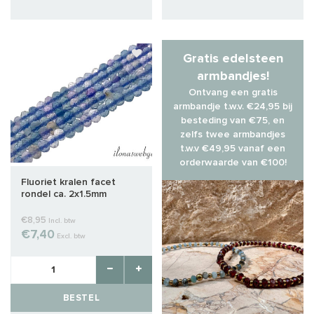
Gratis edelsteen
armbandjes!
Ontvang een gratis
armbandje t.w.v. €24,95 bij
besteding van €75, en
zelfs twee armbandjes
t.w.v €49,95 vanaf een
orderwaarde van €100!
Fluoriet kralen facet
rondel ca. 2x1.5mm
€8,95
Incl. btw
€7,40
Excl. btw
BESTEL