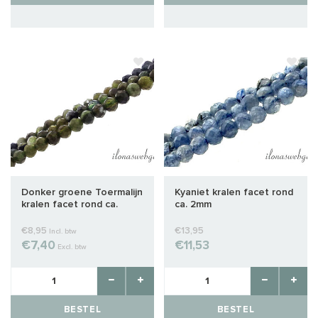
Donker groene Toermalijn
Kyaniet kralen facet rond
kralen facet rond ca.
ca. 2mm
2.5mm
€8,95
€13,95
Incl. btw
€7,40
€11,53
Excl. btw
BESTEL
BESTEL