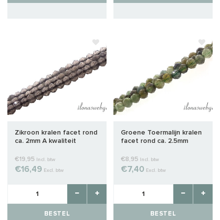
Zikroon kralen facet rond
Groene Toermalijn kralen
ca. 2mm A kwaliteit
facet rond ca. 2.5mm
€19,95
€8,95
Incl. btw
Incl. btw
€16,49
€7,40
Excl. btw
Excl. btw
BESTEL
BESTEL