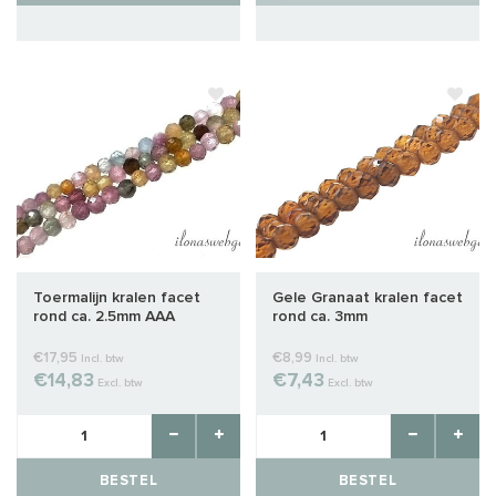
Toermalijn kralen facet
Gele Granaat kralen facet
rond ca. 2.5mm AAA
rond ca. 3mm
kwaliteit
€17,95
€8,99
Incl. btw
Incl. btw
€14,83
€7,43
Excl. btw
Excl. btw
BESTEL
BESTEL