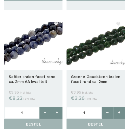
Saffier kralen facet rond
Groene Goudsteen kralen
ca. 2mm AA kwaliteit
facet rond ca. 2mm
slijpsel
€9,95
€3,95
Incl. btw
Incl. btw
€8,22
€3,26
Excl. btw
Excl. btw
BESTEL
BESTEL