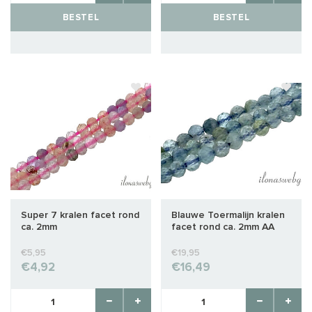
BESTEL
BESTEL
Super 7 kralen facet rond
Blauwe Toermalijn kralen
ca. 2mm
facet rond ca. 2mm AA
kwaliteit
€5,95
€19,95
€4,92
€16,49