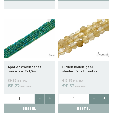
Apatiet kralen facet
Citrien kralen geel
rondel ca. 2x1,5mm
shaded facet rond ca.
2.5mm
€9,95
€13,95
Incl. btw
Incl. btw
€8,22
€11,53
Excl. btw
Excl. btw
BESTEL
BESTEL