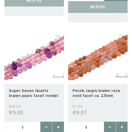
BESTEL
BESTEL
Super Seven Quartz
Perzik Jaspis kralen roze
kralen paars facet rondel
rond facet ca. 2.5mm
ca. 3x2 mm
€10,95
€7,95
€9,05
€6,57