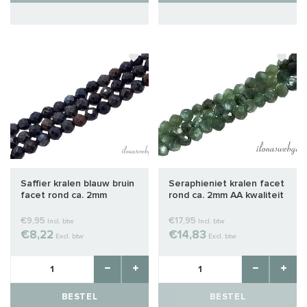
Saffier kralen blauw bruin
Seraphieniet kralen facet
facet rond ca. 2mm
rond ca. 2mm AA kwaliteit
€9,95
€17,95
Incl. btw
Incl. btw
€8,22
€14,83
Excl. btw
Excl. btw
BESTEL
BESTEL