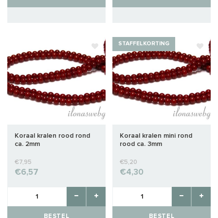
STAFFELKORTING
Koraal kralen rood rond
Koraal kralen mini rond
ca. 2mm
rood ca. 3mm
€7,95
€5,20
€6,57
€4,30
BESTEL
BESTEL