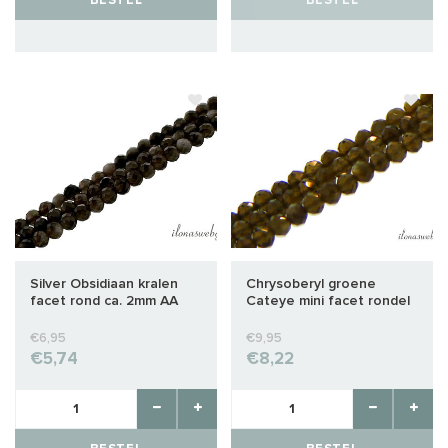
BESTEL
BESTEL
Silver Obsidiaan kralen
Chrysoberyl groene
facet rond ca. 2mm AA
Cateye mini facet rondel
kwaliteit slijping
ca. 2x1.5mm
€6,95
€9,95
€5,74
€8,22