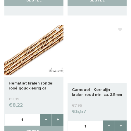
BESTEL
BESTEL
Hematiet kralen rondel
rosé goudkleurig ca.
Carneool - Kornalijn
4x1mm
kralen rood mini ca. 3.5mm
€9,95
€8,22
€7,95
€6,57