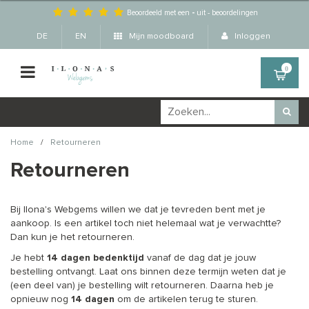
Beoordeeld met een
-
uit
-
beoordelingen
DE
EN
Mijn moodboard
Inloggen
0
/
Home
Retourneren
Retourneren
Bij Ilona's Webgems willen we dat je tevreden bent met je
aankoop. Is een artikel toch niet helemaal wat je verwachtte?
Dan kun je het retourneren.
Je hebt
14 dagen bedenktijd
vanaf de dag dat je jouw
bestelling ontvangt. Laat ons binnen deze termijn weten dat je
(een deel van) je bestelling wilt retourneren. Daarna heb je
opnieuw nog
14 dagen
om de artikelen terug te sturen.