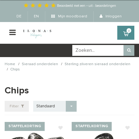
Beoordeeld met een
-
uit
-
beoordelingen
DE
EN
Mijn moodboard
Inloggen
0
/
/
Home
Sieraad onderdelen
Sterling zilveren sieraad onderdelen
/
Chips
Chips
Standaard
Filter
STAFFELKORTING
STAFFELKORTING