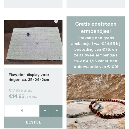
Gratis edelsteen
armbandjes!
Ontvang een gratis
armbandje t.w.v. €24,95 bij
besteding van €75, en
zelfs twee armbandjes
t.w.v €49,95 vanaf een
orderwaarde van €100!
Fluwelen display voor
ringen ca. 35x24x2cm
€17,95
Incl. btw
€14,83
Excl. btw
BESTEL