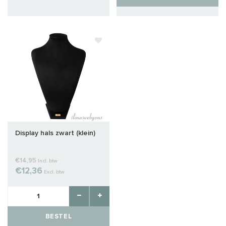
Display hals zwart (klein)
€14,95
Incl. btw
€12,36
Excl. btw
BESTEL