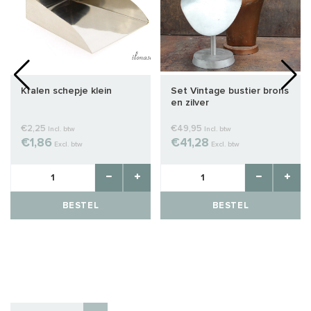
Kralen schepje klein
Set Vintage bustier brons
en zilver
€2,25
€49,95
Incl. btw
Incl. btw
€1,86
€41,28
Excl. btw
Excl. btw
BESTEL
BESTEL