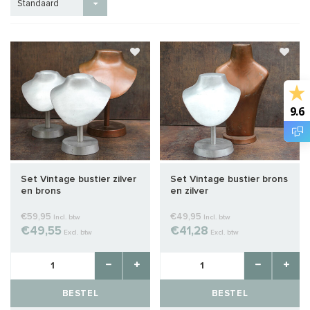
Standaard
9.6
Set Vintage bustier zilver
Set Vintage bustier brons
en brons
en zilver
€59,95
€49,95
Incl. btw
Incl. btw
€49,55
€41,28
Excl. btw
Excl. btw
BESTEL
BESTEL