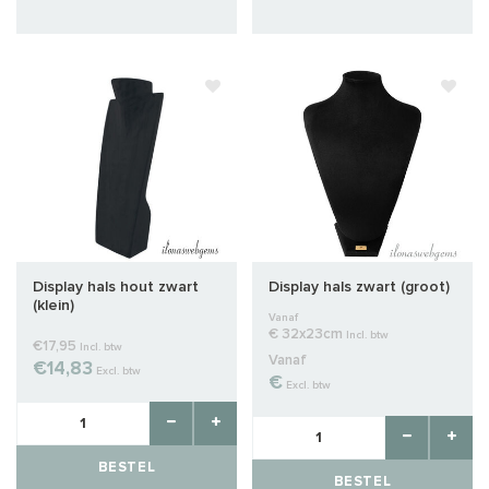
Display hals hout zwart
Display hals zwart (groot)
(klein)
Vanaf
€ 32x23cm
Incl. btw
€17,95
Incl. btw
Vanaf
€14,83
Excl. btw
€
Excl. btw
BESTEL
BESTEL