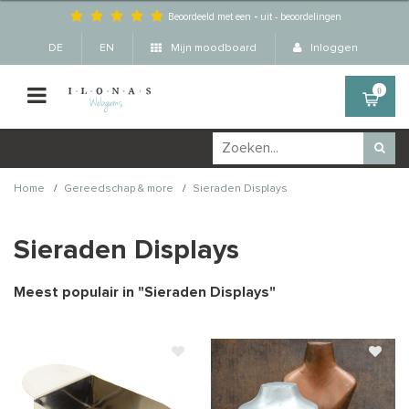
Beoordeeld met een
-
uit
-
beoordelingen
DE
EN
Mijn moodboard
Inloggen
0
/
/
Home
Gereedschap & more
Sieraden Displays
Sieraden Displays
Meest populair in "
Sieraden Displays
"