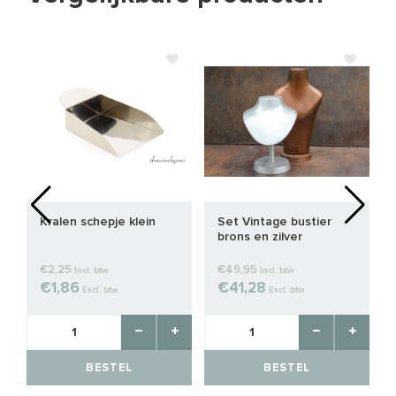
Kralen schepje klein
Set Vintage bustier
brons en zilver
€2,25
€49,95
Incl. btw
Incl. btw
€1,86
€41,28
Excl. btw
Excl. btw
BESTEL
BESTEL