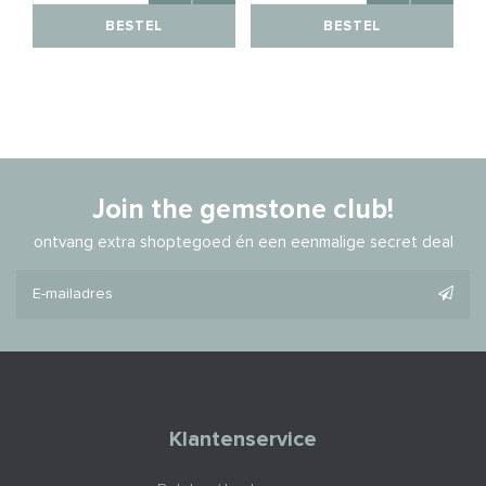
BESTEL
BESTEL
Join the gemstone club!
ontvang extra shoptegoed én een eenmalige secret deal
Klantenservice