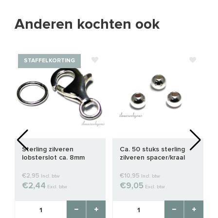
Anderen kochten ook
STAFFELKORTING
Sterling zilveren
Ca. 50 stuks sterling
lobsterslot ca. 8mm
zilveren spacer/kraal
rond 2.5mm
€2,95
€10,95
Incl. btw
Incl. btw
€2,44
€9,05
Excl. btw
Excl. btw