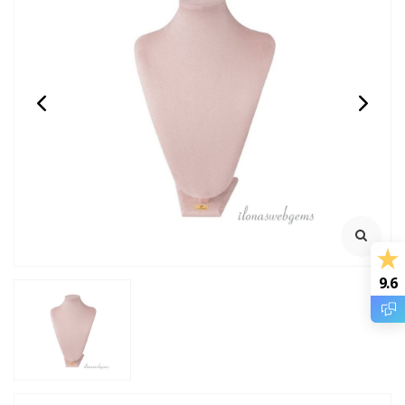
Ringen doosje / hanger
14/20 Gold filled Collier
etui
met Carneool en
edelsteen Donut
ca. 6.5x6.5x3.5cm
€3,95
€89,95
Incl. btw
Incl. btw
€3,26
€74,34
Excl. btw
Excl. btw
9.6
BESTEL
BESTEL