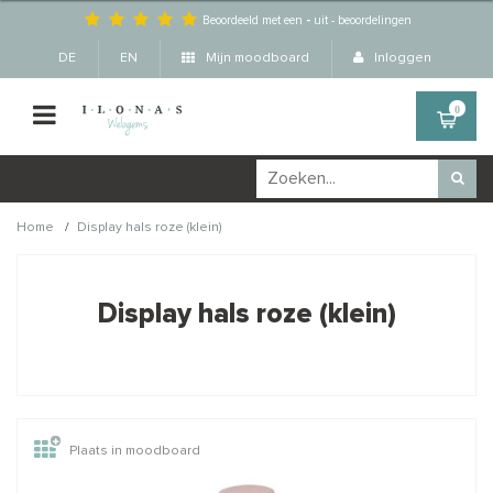
Beoordeeld met een
-
uit
-
beoordelingen
DE
EN
Mijn moodboard
Inloggen
0
/
Home
Display hals roze (klein)
Wellicht zijn deze
×
producten ook interessant
Display hals roze (klein)
voor je?
Plaats in moodboard