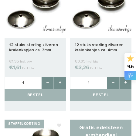
12 stuks sterling zilveren
12 stuks sterling zilveren
kralenkapjes ca. 3mm
kralenkapjes ca. 4mm
€1,95
€3,95
Incl. btw
Incl. btw
9.6
€1,61
€3,26
Excl. btw
Excl. btw
BESTEL
BESTEL
STAFFELKORTING
Gratis edelsteen
armbandjes!