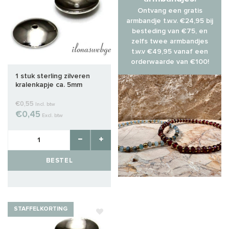
Ontvang een gratis
armbandje t.w.v. €24,95 bij
besteding van €75, en
zelfs twee armbandjes
t.w.v €49,95 vanaf een
orderwaarde van €100!
1 stuk sterling zilveren
kralenkapje ca. 5mm
€0,55
Incl. btw
€0,45
Excl. btw
BESTEL
STAFFELKORTING