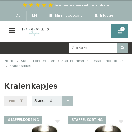
Beoordeeld met een
-
uit
-
beoordelingen
DE
EN
Mijn moodboard
Inloggen
0
/
/
Home
Sieraad onderdelen
Sterling zilveren sieraad onderdelen
/
Kralenkapjes
Kralenkapjes
Standaard
Filter
STAFFELKORTING
STAFFELKORTING