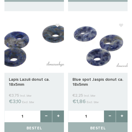
Lapis Lazuli donut ca.
Blue spot Jaspis donut ca.
18x5mm
18x5mm
€3,75
€2,25
Incl. btw
Incl. btw
€3,10
€1,86
Excl. btw
Excl. btw
BESTEL
BESTEL