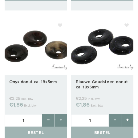
Onyx donut ca. 18x5mm
Blauwe Goudsteen donut
ca. 18x5mm
€2,25
€2,25
Incl. btw
Incl. btw
€1,86
€1,86
Excl. btw
Excl. btw
BESTEL
BESTEL