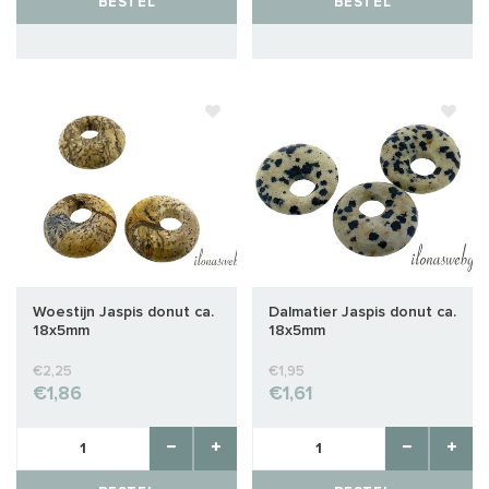
BESTEL
BESTEL
Woestijn Jaspis donut ca.
Dalmatier Jaspis donut ca.
18x5mm
18x5mm
€2,25
€1,95
€1,86
€1,61