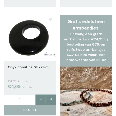
Gratis edelsteen
armbandjes!
Ontvang een gratis
armbandje t.w.v. €24,95 bij
besteding van €75, en
zelfs twee armbandjes
t.w.v €49,95 vanaf een
orderwaarde van €100!
Onyx donut ca. 28x7mm
€4,95
Incl. btw
€4,09
Excl. btw
BESTEL