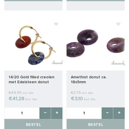
14/20 Gold filled creolen
Amethist donut ca.
met Edelsteen donut
18x5mm
€49,95
€3,75
Incl. btw
Incl. btw
€41,28
€3,10
Excl. btw
Excl. btw
BESTEL
BESTEL