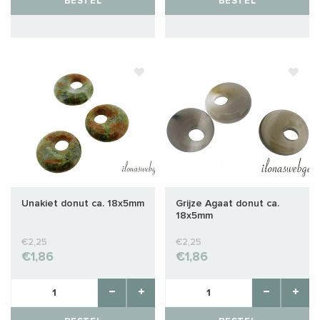
BESTEL
BESTEL
Unakiet donut ca. 18x5mm
Grijze Agaat donut ca.
18x5mm
€2,25
€2,25
€1,86
€1,86