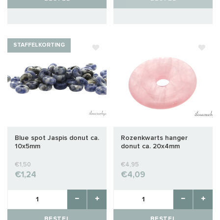
STAFFELKORTING
Blue spot Jaspis donut ca.
Rozenkwarts hanger
10x5mm
donut ca. 20x4mm
€1,50
€4,95
€1,24
€4,09
BESTEL
BESTEL