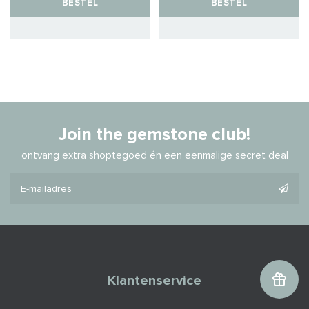
BESTEL
BESTEL
Join the gemstone club!
ontvang extra shoptegoed én een eenmalige secret deal
Klantenservice