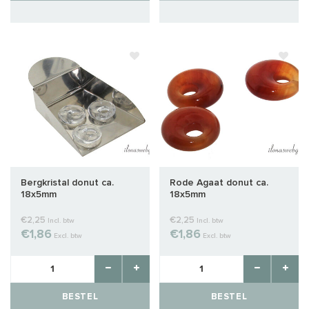
Bergkristal donut ca.
Rode Agaat donut ca.
18x5mm
18x5mm
€2,25
€2,25
Incl. btw
Incl. btw
€1,86
€1,86
Excl. btw
Excl. btw
BESTEL
BESTEL