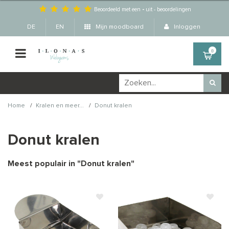
Beoordeeld met een
-
uit
-
beoordelingen
DE
EN
Mijn moodboard
Inloggen
0
/
/
Home
Kralen en meer...
Donut kralen
Donut kralen
Meest populair in "
Donut kralen
"