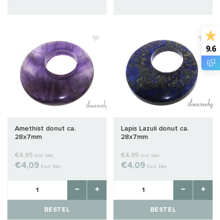
9.6
Amethist donut ca.
Lapis Lazuli donut ca.
28x7mm
28x7mm
€4,95
€4,95
Incl. btw
Incl. btw
€4,09
€4,09
Excl. btw
Excl. btw
BESTEL
BESTEL