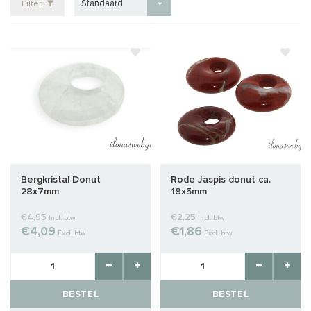
Standaard
Filter
Bergkristal Donut
Rode Jaspis donut ca.
28x7mm
18x5mm
€4,95
€2,25
Incl. btw
Incl. btw
€4,09
€1,86
Excl. btw
Excl. btw
BESTEL
BESTEL