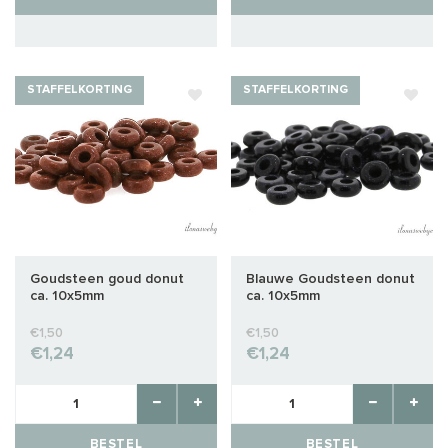
STAFFELKORTING
STAFFELKORTING
Goudsteen goud donut
Blauwe Goudsteen donut
ca. 10x5mm
ca. 10x5mm
€1,50
€1,50
€1,24
€1,24
BESTEL
BESTEL