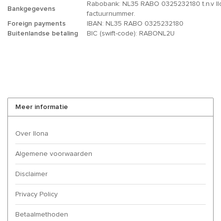
Rabobank: NL35 RABO 0325232180 t.n.v Ilo
Bankgegevens
factuurnummer.
Foreign payments
IBAN: NL35 RABO 0325232180
Buitenlandse betaling
BIC (swift-code): RABONL2U
Meer informatie
Over Ilona
Algemene voorwaarden
Disclaimer
Privacy Policy
Betaalmethoden