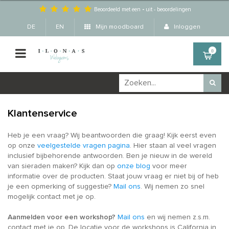
Beoordeeld met een
-
uit
-
beoordelingen
DE
EN
Mijn moodboard
Inloggen
0
Klantenservice
Heb je een vraag? Wij beantwoorden die graag! Kijk eerst even
op onze
veelgestelde vragen pagina
. Hier staan al veel vragen
inclusief bijbehorende antwoorden. Ben je nieuw in de wereld
van sieraden maken? Kijk dan op
onze blog
voor meer
informatie over de producten. Staat jouw vraag er niet bij of heb
je een opmerking of suggestie?
Mail ons
. Wij nemen zo snel
mogelijk contact met je op.
Aanmelden voor een workshop?
Mail ons
en wij nemen z.s.m.
contact met je op. De locatie voor de workshops is California in