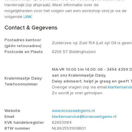
Harderwijk (op afspraak). Meer informatie over de
mogelijkheden voor het volgen van een workshop vind je via de
volgende
LINK
.
Contact & Gegevens
Postadres kantoor
Zuiderzee op Zuid 154 (Let op! Dit is ge
(géén retouradres)
Postcode en Plaats
8256 ST Biddinghuizen
MA-VR 10.00 t/m 14.00: 06 - 3454 4399 D
aan ons Kralenmaatje Daisy.
Kralenmaatje Daisy:
Daisy adviseert, helpt je graag en geeft Ti
Telefoonnummer
Overige vragen svp via email:
klantenserv
Zo wordt je snel geholpen.
Website
www.ilonaswebgems.n
l
Email
klantenservice@ilonaswebgems.nl
KVK handelsregister
82653984
BTW nummer
NL862553908B01