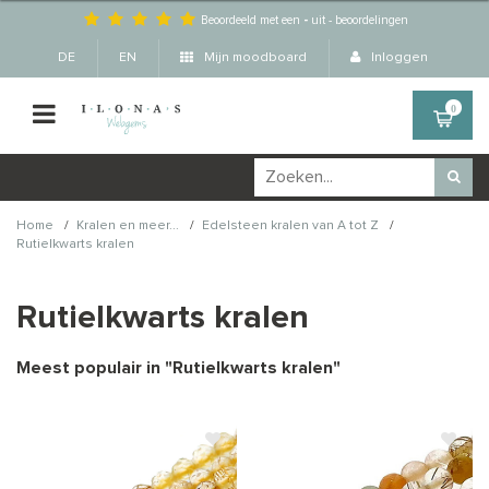
Beoordeeld met een
-
uit
-
beoordelingen
DE
EN
Mijn moodboard
Inloggen
0
/
/
/
Home
Kralen en meer...
Edelsteen kralen van A tot Z
Rutielkwarts kralen
Rutielkwarts kralen
Meest populair in "
Rutielkwarts kralen
"