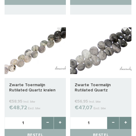
Zwarte Toermalijn
Zwarte Toermalijn
Rutilated Quartz kralen
Rutilated Quartz
facet druppels ca. 9x7mm
13x8x5mm
€58,95
€56,95
Incl. btw
Incl. btw
€48,72
€47,07
Excl. btw
Excl. btw
BESTEL
BESTEL