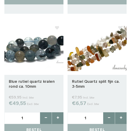
Blue rutiel quartz kralen
Rutiel Quartz split fijn ca.
rond ca. 10mm
3-5mm
€59,95
€7,95
Incl. btw
Incl. btw
€49,55
€6,57
Excl. btw
Excl. btw
BESTEL
BESTEL