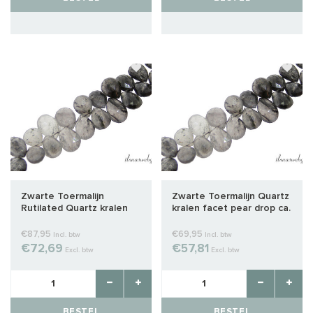
Zwarte Toermalijn
Zwarte Toermalijn Quartz
Rutilated Quartz kralen
kralen facet pear drop ca.
facet druppels ca.
15x9x6mm
13x8mm
€87,95
€69,95
Incl. btw
Incl. btw
€72,69
€57,81
Excl. btw
Excl. btw
BESTEL
BESTEL