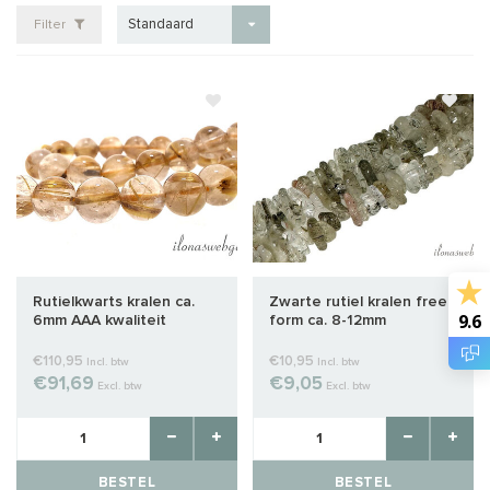
Standaard
Filter
Rutielkwarts kralen ca.
Zwarte rutiel kralen free
9.6
6mm AAA kwaliteit
form ca. 8-12mm
€110,95
€10,95
Incl. btw
Incl. btw
€91,69
€9,05
Excl. btw
Excl. btw
BESTEL
BESTEL