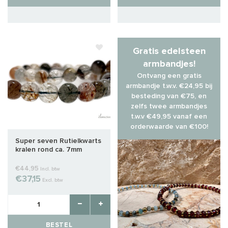
Gratis edelsteen
armbandjes!
Ontvang een gratis
armbandje t.w.v. €24,95 bij
besteding van €75, en
zelfs twee armbandjes
t.w.v €49,95 vanaf een
orderwaarde van €100!
Super seven Rutielkwarts
kralen rond ca. 7mm
€44,95
Incl. btw
€37,15
Excl. btw
BESTEL