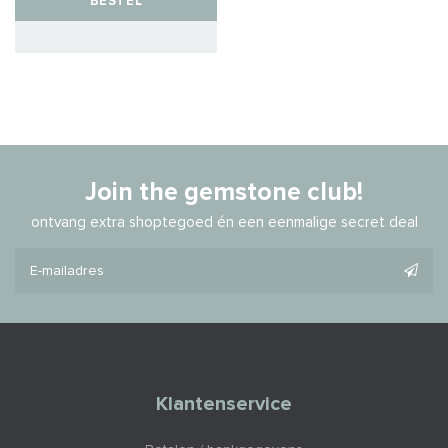
BESTEL
Join the gemstone club!
ontvang extra shoptegoed én een eenmalige secret deal
Klantenservice