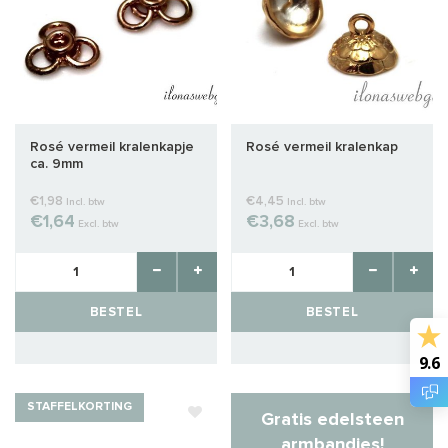
Rosé vermeil kralenkapje
Rosé vermeil kralenkap
ca. 9mm
€1,98
€4,45
Incl. btw
Incl. btw
€1,64
€3,68
Excl. btw
Excl. btw
BESTEL
BESTEL
9.6
STAFFELKORTING
Gratis edelsteen
armbandjes!