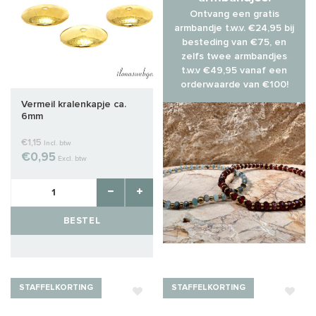
Ontvang een gratis
armbandje t.w.v. €24,95 bij
besteding van €75, en
zelfs twee armbandjes
t.w.v €49,95 vanaf een
orderwaarde van €100!
Vermeil kralenkapje ca.
6mm
€1,15
Incl. btw
€0,95
Excl. btw
BESTEL
STAFFELKORTING
STAFFELKORTING