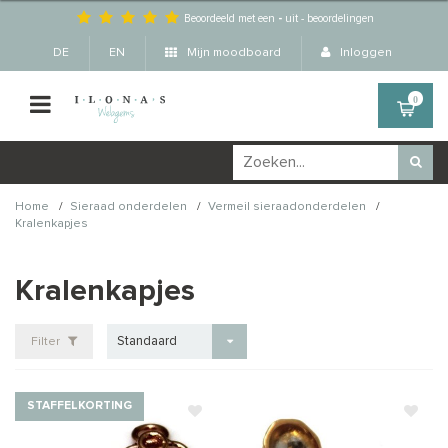
Beoordeeld met een
-
uit
-
beoordelingen
DE
EN
Mijn moodboard
Inloggen
0
/
/
/
Home
Sieraad onderdelen
Vermeil sieraadonderdelen
Kralenkapjes
Kralenkapjes
Standaard
Filter
STAFFELKORTING