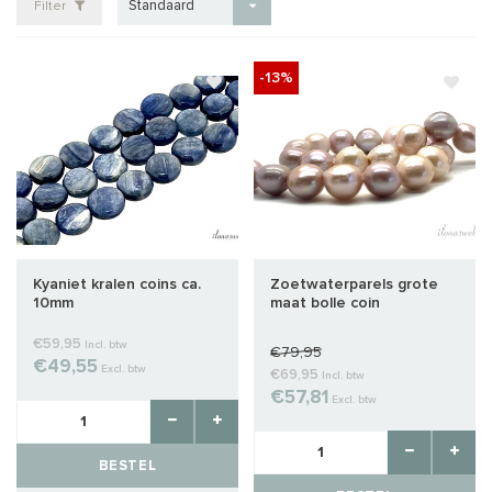
Standaard
Filter
-13%
Kyaniet kralen coins ca.
Zoetwaterparels grote
10mm
maat bolle coin
ca.14x12mm tot 18x13mm
€59,95
Incl. btw
€79,95
€49,55
Excl. btw
€69,95
Incl. btw
€57,81
Excl. btw
BESTEL