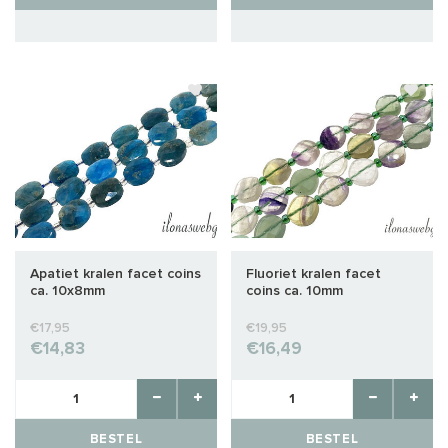
Apatiet kralen facet coins
Fluoriet kralen facet
ca. 10x8mm
coins ca. 10mm
€17,95
€19,95
€14,83
€16,49
BESTEL
BESTEL