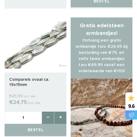
BESTEL
Gratis edelsteen
armbandjes!
Ontvang een gratis
armbandje t.w.v. €24,95 bij
besteding van €75, en
zelfs twee armbandjes
t.w.v €49,95 vanaf een
orderwaarde van €100!
Coinparels ovaal ca.
19x15mm
€29,95
Incl. btw
€24,75
Excl. btw
9.6
BESTEL