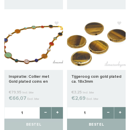
Inspiratie: Collier met
Tijgeroog coin gold plated
Gold plated coins en
ca. 18x3mm
Hematiet discs
€79,95
€3,25
Incl. btw
Incl. btw
€66,07
€2,69
Excl. btw
Excl. btw
BESTEL
BESTEL