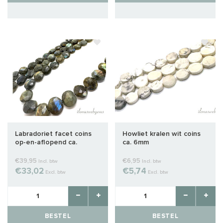
Labradoriet facet coins
Howliet kralen wit coins
op-en-aflopend ca.
ca. 6mm
17x14x11mm
€39,95
€6,95
Incl. btw
Incl. btw
€33,02
€5,74
Excl. btw
Excl. btw
BESTEL
BESTEL