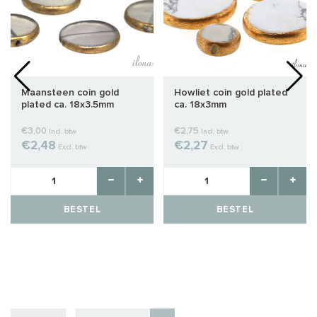
Maansteen coin gold
Howliet coin gold plated
plated ca. 18x3.5mm
ca. 18x3mm
€3,00
€2,75
Incl. btw
Incl. btw
€2,48
€2,27
Excl. btw
Excl. btw
BESTEL
BESTEL