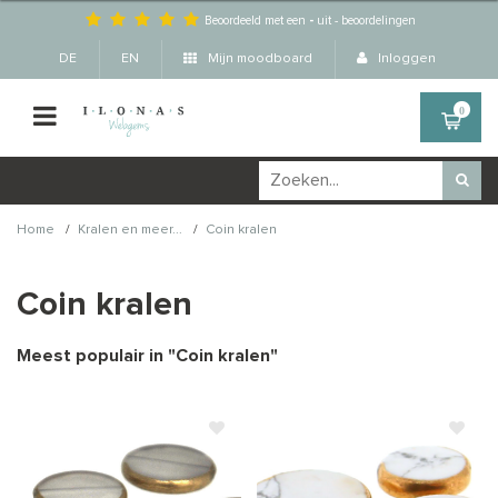
Beoordeeld met een
-
uit
-
beoordelingen
DE
EN
Mijn moodboard
Inloggen
0
/
/
Home
Kralen en meer...
Coin kralen
Coin kralen
Meest populair in "
Coin kralen
"