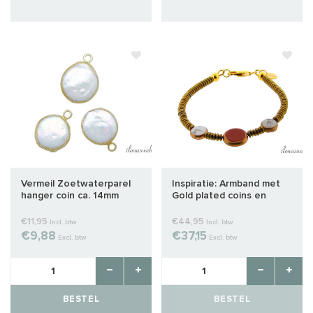
Vermeil Zoetwaterparel
Inspiratie: Armband met
hanger coin ca. 14mm
Gold plated coins en
Hematiet discs
€11,95
€44,95
Incl. btw
Incl. btw
€9,88
€37,15
Excl. btw
Excl. btw
BESTEL
BESTEL