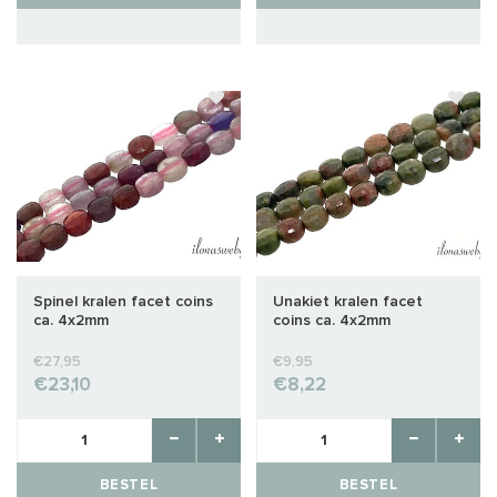
Spinel kralen facet coins
Unakiet kralen facet
ca. 4x2mm
coins ca. 4x2mm
€27,95
€9,95
€23,10
€8,22
BESTEL
BESTEL