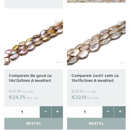
Coinparels lila goud ca.
Coinparels zacht zalm ca.
14x12x5mm A kwaliteit
19x15x3mm A kwaliteit
€29,95
€38,95
Incl. btw
Incl. btw
€24,75
€32,19
Excl. btw
Excl. btw
BESTEL
BESTEL