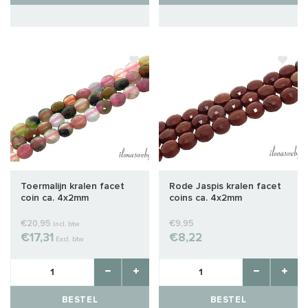
Toermalijn kralen facet
Rode Jaspis kralen facet
coin ca. 4x2mm
coins ca. 4x2mm
€20,95
€9,95
Incl. btw
€17,31
€8,22
Excl. btw
BESTEL
BESTEL