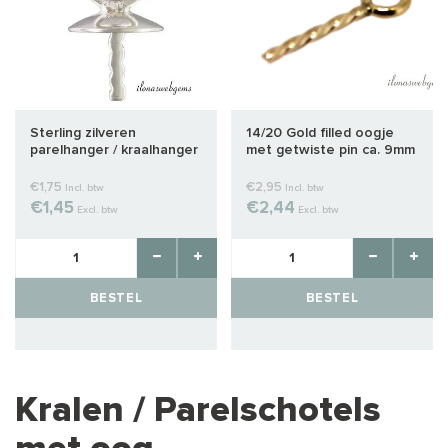
Sterling zilveren
14/20 Gold filled oogje
parelhanger / kraalhanger
met getwiste pin ca. 9mm
ca. 5mm
€1,75
€2,95
Incl. btw
Incl. btw
€1,45
€2,44
Excl. btw
Excl. btw
BESTEL
BESTEL
Kralen / Parelschotels