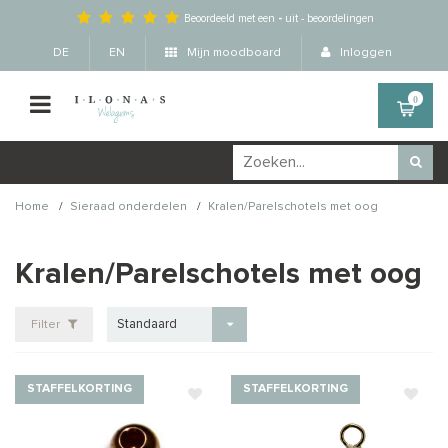
Beoordeeld met een
-
uit
-
beoordelingen
DE
EN
Mijn moodboard
Inloggen
0
/
/
Home
Sieraad onderdelen
Kralen/Parelschotels met oog
Kralen/Parelschotels met oog
Standaard
Filter
STAFFELKORTING
STAFFELKORTING