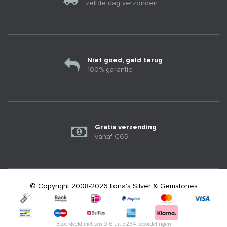
zelfde dag verzonden
Niet goed, geld terug
100% garantie
Gratis verzending
vanaf €65.-
© Copyright 2008-2026 Ilona's Silver & Gemstones
Beoordeeld met een
9.6
uit
5284
beoordelingen