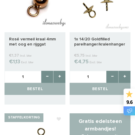
Rosé vermeil kraal 4mm
1x 14/20 Goldfilled
met oog en rijggat
parelhanger/kralenhanger
ca. 4mm
€1,37
€5,75
Incl. btw
Incl. btw
€1,13
€4,75
Excl. btw
Excl. btw
BESTEL
BESTEL
9.6
STAFFELKORTING
Gratis edelsteen
armbandjes!