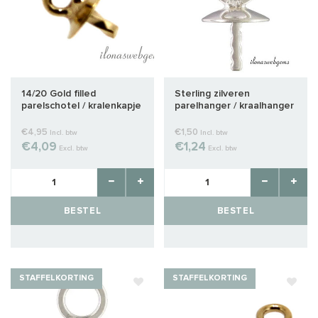
14/20 Gold filled
Sterling zilveren
parelschotel / kralenkapje
parelhanger / kraalhanger
ca. 3mm
ca. 4mm
€4,95
€1,50
Incl. btw
Incl. btw
€4,09
€1,24
Excl. btw
Excl. btw
BESTEL
BESTEL
STAFFELKORTING
STAFFELKORTING