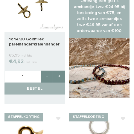
Ontvang een gratis
armbandje t.w.v. €24,95 bij
besteding van €75, en
zelfs twee armbandjes
t.w.v €49,95 vanaf een
orderwaarde van €100!
1x 14/20 Goldfilled
parelhanger/kralenhanger
ca. 5mm
€5,95
Incl. btw
€4,92
Excl. btw
BESTEL
STAFFELKORTING
STAFFELKORTING