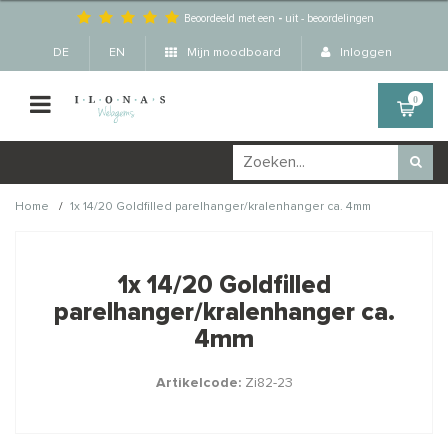
Beoordeeld met een
-
uit
-
beoordelingen
DE
EN
Mijn moodboard
Inloggen
0
/
Home
1x 14/20 Goldfilled parelhanger/kralenhanger ca. 4mm
Wellicht zijn deze
×
producten ook interessant
1x 14/20 Goldfilled
voor je?
parelhanger/kralenhanger ca.
4mm
Artikelcode:
Zi82-23
STAFFELKORTING