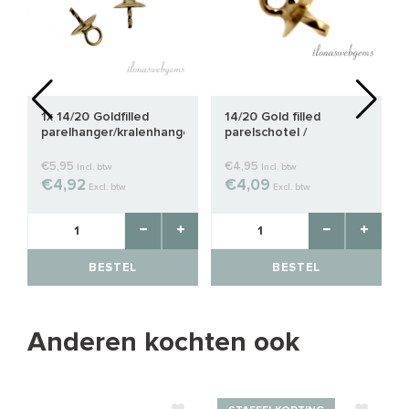
1x 14/20 Goldfilled
14/20 Gold filled
parelhanger/kralenhanger
parelschotel /
ca. 5mm
kralenkapje ca. 3mm
€5,95
€4,95
Incl. btw
Incl. btw
€4,92
€4,09
Excl. btw
Excl. btw
BESTEL
BESTEL
Anderen kochten ook