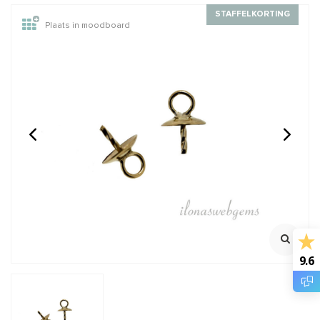
STAFFELKORTING
Plaats in moodboard
14/20 Gold filled lock-in
1x 14 karaat gouden
oogje 4x0.65mm
parelhanger/kralenhanger
ca. 4mm
Oersterk oogje met lock
Klik voor meer info
mechanisme
Klik voor youtube filmpje
Klik voor staffelkorting
€1,10
€19,95
Incl. btw
Incl. btw
€0,91
€16,49
Excl. btw
Excl. btw
BESTEL
BESTEL
9.6