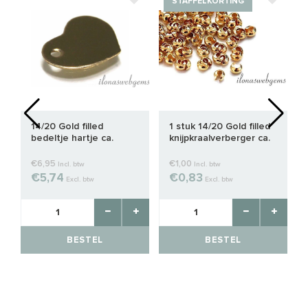
STAFFELKORTING
14/20 Gold filled
1 stuk 14/20 Gold filled
bedeltje hartje ca.
knijpkraalverberger ca.
10x8mm
2.5mm
€6,95
€1,00
Incl. btw
Incl. btw
€5,74
€0,83
Excl. btw
Excl. btw
BESTEL
BESTEL